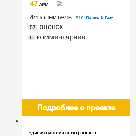
47
AРМ
Исполнитель:
"1С:Первый Бит,
оценок
57
Краснодар - Центральный офис"
комментариев
0
Подробнее о проекте
Единая система электронного