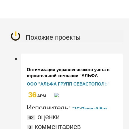
Похожие проекты
Оптимизация управленческого учета в
строительной компании "АЛЬФА
ГРУПП СЕВАСТОПОЛЬ"
ООО "АЛЬФА ГРУПП СЕВАСТОПОЛЬ"
36
AРМ
Исполнитель:
"1С:Первый Бит,
оценки
62
Краснодар - Центральный офис"
комментариев
0