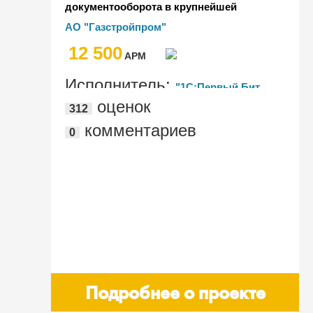
документооборота в крупнейшей
строительной Группе компаний России
АО "Газстройпром"
12 500
AРМ
Исполнитель:
"1С:Первый Бит,
оценок
312
Санкт-Петербург – Центральный офис"
комментариев
0
Подробнее о проекте