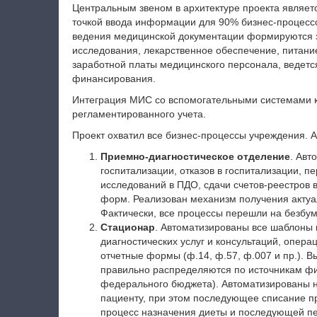
Центральным звеном в архитектуре проекта являет
точкой ввода информации для 90% бизнес-процессо
ведения медицинской документации формируются з
исследования, лекарственное обеспечение, питан
заработной платы медицинского персонала, ведется
финансирования.
Интеграция МИС со вспомогательными системами к
регламентированного учета.
Проект охватил все бизнес-процессы учреждения. 
Приемно-диагностическое отделение
. Авт
госпитализации, отказов в госпитализации, п
исследований в ПДО, сдачи счетов-реестров
форм. Реализован механизм получения акту
Фактически, все процессы перешли на безбу
Стационар
. Автоматизированы все шаблоны 
диагностических услуг и консультаций, опер
отчетные формы (ф.14, ф.57, ф.007 и пр.).
правильно распределяются по источникам 
федерального бюджета). Автоматизированы н
пациенту, при этом последующее списание п
процесс назначения диеты и последующей п