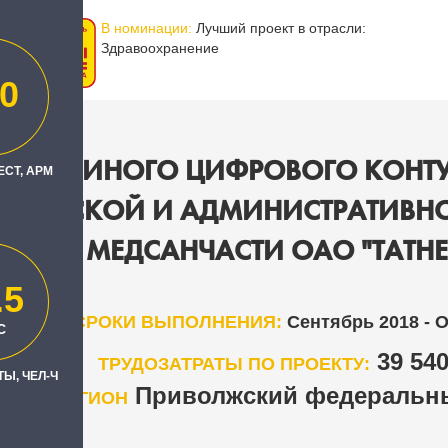
В номинации:
Лучший проект в отрасли:
Здравоохранение
0
ИЕ ЕДИНОГО ЦИФРОВОГО КОНТ
ЕСТ, АРМ
ИЦИНСКОЙ И АДМИНИСТРАТИВН
НОСТИ МЕДСАНЧАСТИ ОАО "ТАТНЕФ
.5
СРОКИ ВЫПОЛНЕНИЯ:
Сентябрь 2018 - 
С
39 54
ТРУДОЗАТРАТЫ ПО ПРОЕКТУ:
Ы, ЧЕЛ-Ч
Приволжский федеральны
РЕГИОН