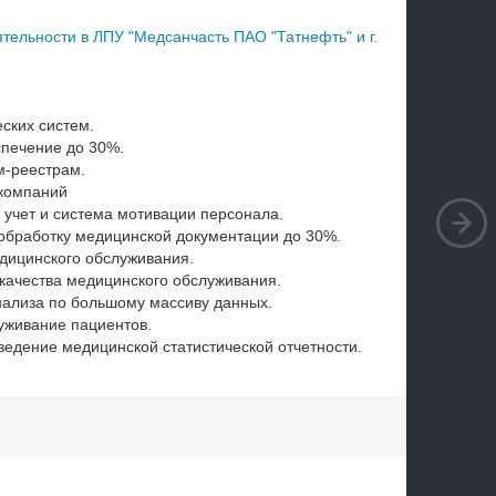
ельности в ЛПУ "Медсанчасть ПАО "Татнефть" и г.
ских систем.
печение до 30%.
м-реестрам.
компаний
учет и система мотивации персонала.
обработку медицинской документации до 30%.
дицинского обслуживания.
 качества медицинского обслуживания.
ализа по большому массиву данных.
уживание пациентов.
ведение медицинской статистической отчетности.