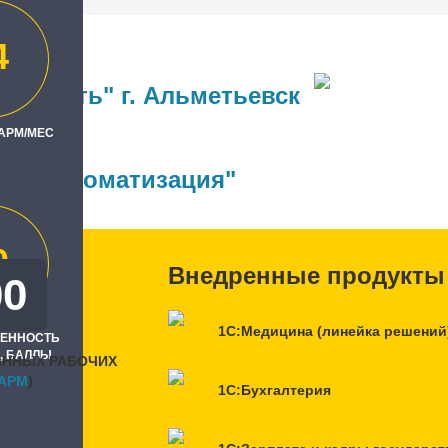
4
атнефть" г. Альметьевск
 АРМ/МЕС
ль
-Зет Автоматизация"
0
Внедренные продукты
00
1С:Медицина (линейка решений
РЕННОСТЬ
, БАЛЛЫ
АННЫХ РАБОЧИХ
APM
)
1С:Бухгалтерия