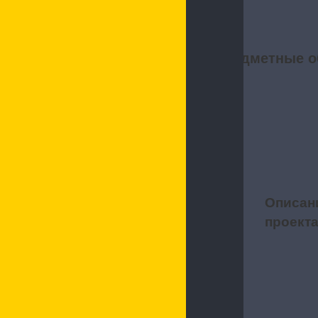
Предметные о
Описан
1
проект