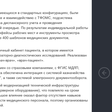
имеющихся в стандартных конфигурациях, были
ке и взаимодействию с ТФОМС, подсистема
а диспансерного учета и проведения
й очередью. По результатам индивидуальной работы
рфейсы рабочих мест и инструменты просмотра
е 400 шаблонов медицинских документов,
чный кабинет пациента, в котором имеется
раторно-диагностических исследований. Реализован
ач-врач», «врач-пациент».
бмен со страховыми компаниями, с ФГИС МДЛП,
 обеспечена интеграция с системой казначейства
, а также системой электронного документооборота.
й модернизацией технической инфраструктуры
рверное оборудование), что повлияло на сроки
ьшое влияние оказал фактор отсутствия навыков
сти медицинского персонала, поэтому организованы
ей.