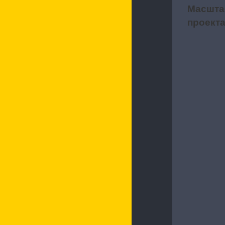
Масшта
2
проект