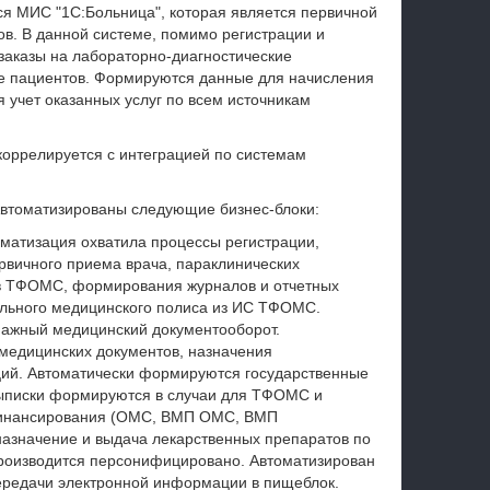
ся МИС "1С:Больница", которая является первичной
в. В данной системе, помимо регистрации и
аказы на лабораторно-диагностические
ие пациентов. Формируются данные для начисления
 учет оказанных услуг по всем источникам
оррелируется с интеграцией по системам
Автоматизированы следующие бизнес-блоки:
оматизация охватила процессы регистрации,
ервичного приема врача, параклинических
 в ТФОМС, формирования журналов и отчетных
ального медицинского полиса из ИС ТФОМС.
мажный медицинский документооборот.
медицинских документов, назначения
аций. Автоматически формируются государственные
 Выписки формируются в случаи для ТФОМС и
финансирования (ОМС, ВМП ОМС, ВМП
азначение и выдача лекарственных препаратов по
роизводится персонифицировано. Автоматизирован
ередачи электронной информации в пищеблок.