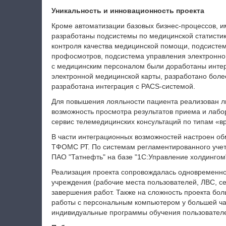
Уникальность и инновационность проекта
Кроме автоматизации базовых бизнес-процессов, 
разработаны подсистемы по медицинской статисти
контроля качества медицинской помощи, подсистем
профосмотров, подсистема управления электронно
с медицинским персоналом были доработаны инте
электронной медицинской карты, разработано боле
разработана интеграция с PACS-системой.
Для повышения лояльности пациента реализован ли
возможность просмотра результатов приема и лабо
сервис телемедицинских консультаций по типам «вр
В части интеграционных возможностей настроен о
ТФОМС РТ. По системам регламентированного учета
ПАО "Татнефть" на базе "1С:Управление холдингом"
Реализация проекта сопровождалась одновременно
учреждения (рабочие места пользователей, ЛВС, се
завершения работ. Также на сложность проекта бол
работы с персональным компьютером у большей ча
индивидуальные программы обучения пользовател