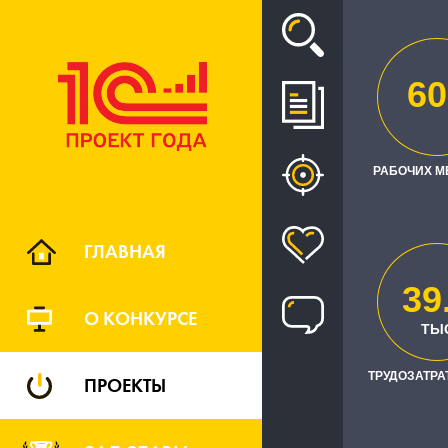
Проект
60
СОЗДАН
РАБОЧИХ М
МЕД
ДЕЯТЕЛЬ
ГЛАВНАЯ
39
О КОНКУРСЕ
ТЫ
ТРУДОЗАТРАТ
ПРОЕКТЫ