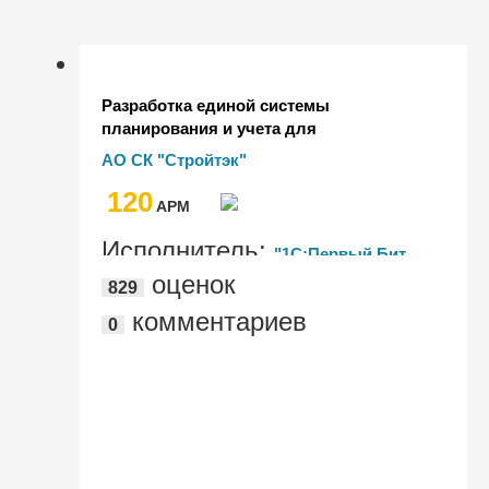
Разработка единой системы
планирования и учета для
строительного холдинга
АО СК "Стройтэк"
120
AРМ
Исполнитель:
"1С:Первый Бит,
оценок
829
Воронеж"
комментариев
0