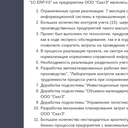
"1С:ERP.УХ" на предприятии ООО "СкатЗ" являлись
Ограниченные сроки реализации: 7 месяцев о
информационной системы в промышленную э
Большое количество контуров учета (15), шир
производственных предприятий такого масшт
Проект был выполнен по технологии, предус
как в ходе экспресс-обследования, так и в хо
позволило сократить затраты на проведение 
В процессе реализации проекта, не смотря н
нормализации нормативно-справочной инфо
Необходимость реализации раздельного учет
Разработка автоматизированных рабочих мес
производство", "Лаборатория контроля качес
трудоемкости процесса учета при сохранени
Доработка подсистемы "Инвестиционные прое
Доработка подсистемы "Объемно-календарно
ООО "СкатЗ".
Доработка подсистемы "Управление логистик
Разработка механизма планирования затрат 
ООО "СкатЗ".
Большое количество нестандартных архитек
бизнес-процессов предприятия с максималь