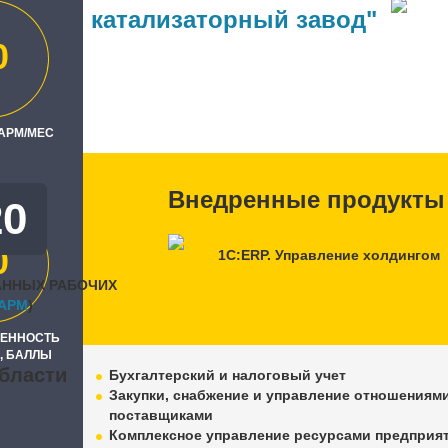
атский катализаторный завод"
0
ль
"
 АРМ/МЕС
Внедренные продукты
20
0
1С:ERP. Управление холдингом
АННЫХ РАБОЧИХ
APM
)
РЕННОСТЬ
, БАЛЛЫ
бласти
Бухгалтерский и налоговый учет
Закупки, снабжение и управление отношениями
поставщиками
Комплексное управление ресурсами предприя