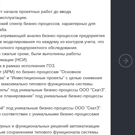
:
т начала проектных работ до ввода
ксплуатацию.
окий спектр бизнес-процессов, характерных для
аба.
матривающей анализ бизнес-процессов предприятия
де моделирования по каждому из контуров учета, что
полного предпроектного обследования.
а сжатые сроки, были выполнены работы
рмации (НСИ).
а в рамках исполнения ГОЗ.
т (АРМ) по бизнес-процессам "Основное
тва" и "Инвестиционные проекты" с целью снижения
и максимально типового функционала системы.
кты" под уникальные бизнес-процессы ООО "СкатЗ".
е планирование" под уникальные бизнес-процессы
ой" под уникальные бизнес-процессы ООО "СкатЗ".
в соответствии с уникальными бизнес-процессами
турных и функциональных решений автоматизации
ным сохранением типового функционала системы.