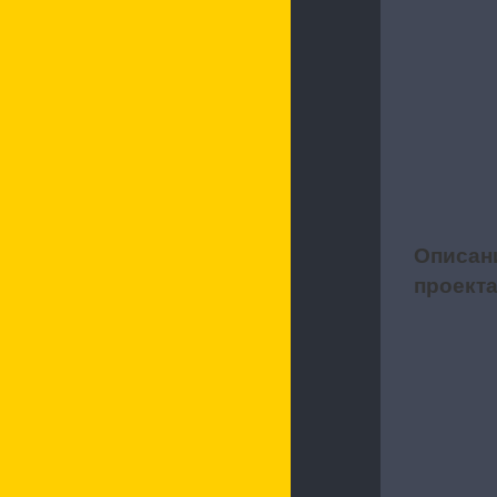
Описан
1
проект