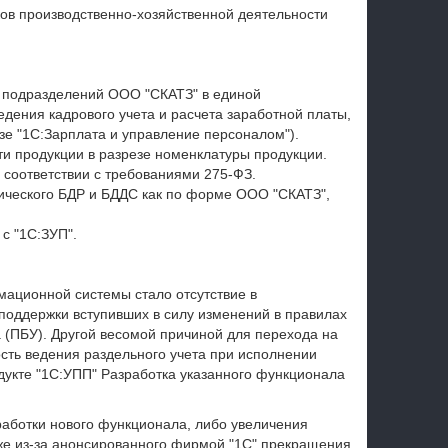
ов производственно-хозяйственной деятельности
х подразделений ООО "СКАТЗ" в единой
дения кадрового учета и расчета заработной платы,
зе "1С:Зарплата и управление персоналом").
и продукции в разрезе номенклатуры продукции.
 соответствии с требованиями 275-ФЗ.
ического БДР и БДДС как по форме ООО "СКАТЗ",
с "1С:ЗУП".
ационной системы стало отсутствие в
поддержки вступивших в силу изменений в правилах
 (ПБУ). Другой весомой причиной для перехода на
ть ведения раздельного учета при исполнении
дукте "1С:УПП" Разработка указанного функционала
аботки нового функционала, либо увеличения
кже из-за анонсированного фирмой "1С" прекращения