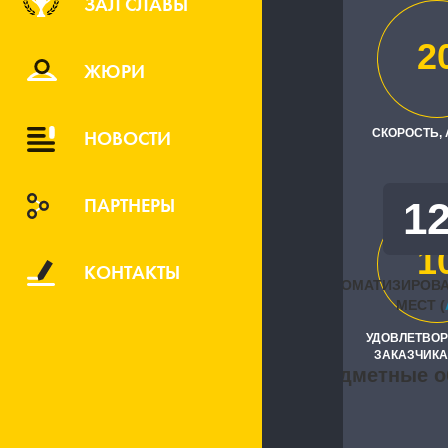
ЗАЛ СЛАВЫ
ООО "Салав
2
Исполните
ЖЮРИ
"ИнфоСофт
НОВОСТИ
СКОРОСТЬ,
ПАРТНЕРЫ
1
1
КОНТАКТЫ
АВТОМАТИЗИРОВ
МЕСТ (
УДОВЛЕТВО
ЗАКАЗЧИКА
Предметные о