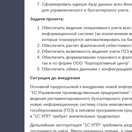
Сформировать единую базу данных всех блок
для управленческого и бухгалтерского учета.
Задачи проекта:
Обеспечить ведение оперативного учета все
информационной системе (за исключением ве
которые планируется автоматизировать на ба
Обеспечить расчет фактической себестоимост
Обеспечить возможность ведения учета ГОЗ в
Обеспечить формирование планового и факт
так и по форме ООО "Корпоративный центр".
Обеспечить обмен данными с конфигурацией 
Ситуация до внедрения
Основной предпосылкой к внедрению новой информ
"1С:Управление производственным предприятием" 
ведения регламентированного бухгалтерского учета
новую информационную систему стала невозможнос
гособоронзаказа (ГОЗ) в типовом программном про
в "1С:УПП" требует значительных трудозатрат.
Дальнейшая эксплуатация "1С:УПП" требовала разр
трудоемкости учёта. Ввиду указанных причин, а та