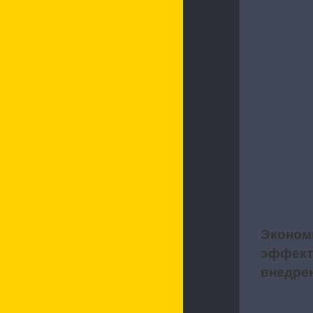
Эконом
5
эффект
внедре