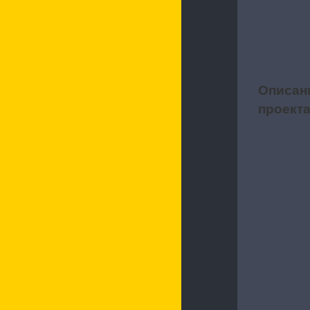
Описан
1
проект