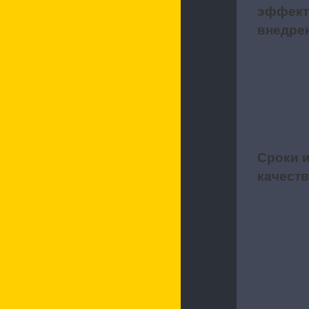
эффект
внедре
Сроки 
4
качест