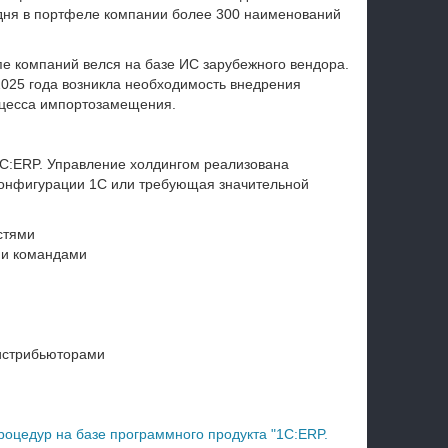
годня в портфеле компании более 300 наименований
пе компаний велся на базе ИС зарубежного вендора.
2025 года возникла необходимость внедрения
оцесса импортозамещения.
1С:ERP. Управление холдингом реализована
конфигурации 1С или требующая значительной
стями
ми командами
истрибьюторами
роцедур на базе программного продукта "1С:ERP.