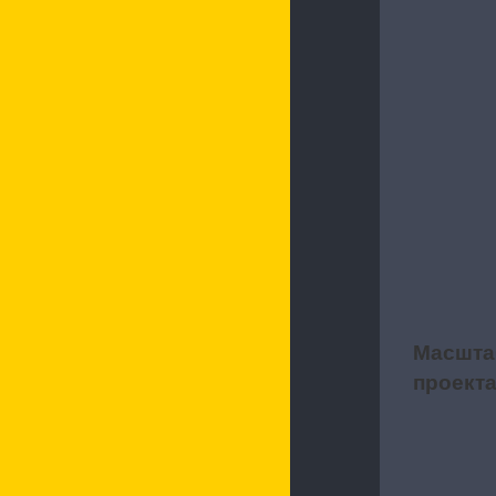
Характерис
Масшта
2
проект