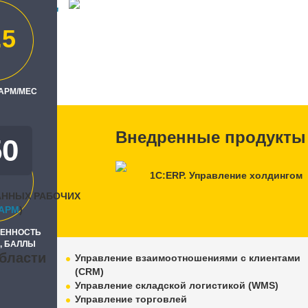
рендс"
.5
ль
"
 АРМ/МЕС
Внедренные продукты
50
1С:ERP. Управление холдингом
АННЫХ РАБОЧИХ
APM
)
РЕННОСТЬ
, БАЛЛЫ
бласти
Управление взаимоотношениями с клиентами
(CRM)
Управление складской логистикой (WMS)
Управление торговлей