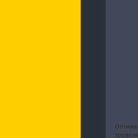
Оптима
3
трудоза