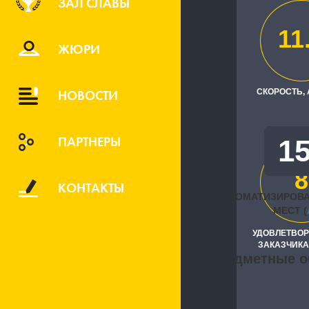
ЗАЛ СЛАВЫ
ООО "Май-Б
11
Исполните
ЖЮРИ
"Кодерлайн
НОВОСТИ
СКОРОСТЬ,
ПАРТНЕРЫ
1
8
КОНТАКТЫ
АВТОМАТИЗИРОВ
МЕСТ (
УДОВЛЕТВО
ЗАКАЗЧИКА
Предметные о