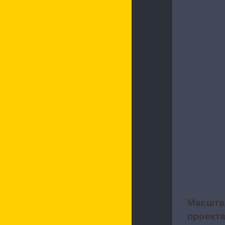
Характерис
Масшта
2
проект