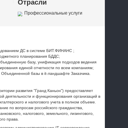
Отрасли
Профессиональные услуги
одованием ДС в системе БИТ.ФИНАНС ;
бюджетного планирования БДДС;
Объединенную базу, унификация подходов ведения
ирования единой отчетности по всем компаниям;
 Объединенной базы в it-ландшафте Заказчика.
рритории развития
"Гранд Каньон"
) предоставляет
ой деятельности и функционирования организаций в
галтерского и налогового учета в полном объеме.
ание по вопросам российского гражданства,
нковского, налогового, земельного, лизингового,
ого права.
дровому администрированию IT-сопровождение -