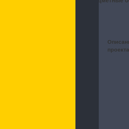
Предметные о
Описан
1
проект