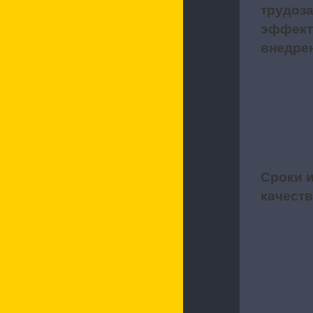
трудоза
эффект
внедре
Сроки 
4
качест