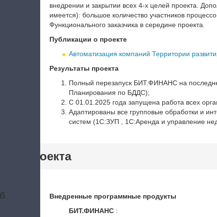
внедрении и закрытии всех 4-х целей проекта. До
имеется): большое количество участников процессов
Функционального заказчика в середине проекта.
Публикации о проекте
Автоматизация компаний Территории развити
Результаты проекта
Полный перезапуск БИТ.ФИНАНС на последнем
Планирования по БДДС);
С 01.01.2025 года запущена работа всех орг
Адаптированы все групповые обработки и и
систем (1С:ЗУП , 1С:Аренда и управление не
тики проекта
б
Внедренные программные продукты
а
БИТ.ФИНАНС
: