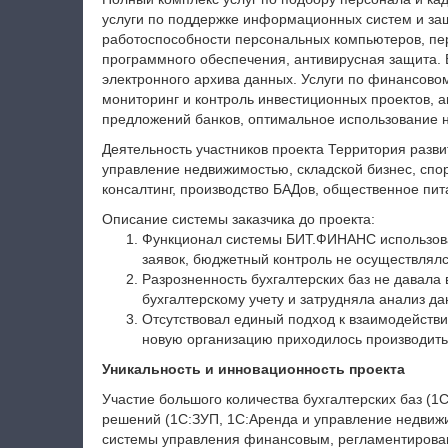
услуги по поддержке информационных систем и за
работоспособности персональных компьютеров, пер
программного обеспечения, антивирусная защита. 
электронного архива данных. Услуги по финансов
мониторинг и контроль инвестиционных проектов, 
предложений банков, оптимальное использование 
Деятельность участников проекта Территория разв
управление недвижимостью, складской бизнес, спор
консалтинг, производство БАДов, общественное пит
Описание системы заказчика до проекта:
Функционал системы БИТ.ФИНАНС использовал
заявок, бюджетный контроль не осуществлялс
Разрозненность бухгалтерских баз не давала
бухгалтерскому учету и затрудняла анализ да
Отсутствовал единый подход к взаимодействи
новую организацию приходилось производить 
Уникальность и инновационность проекта
Участие большого количества бухгалтерских баз (1С
решений (1С:ЗУП, 1С:Аренда и управление недвиж
системы управления финансовым, регламентирова