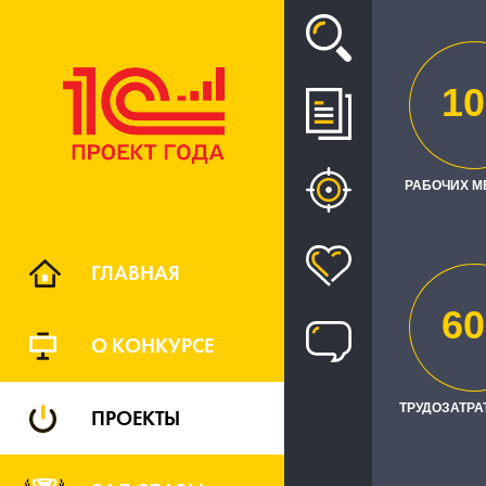
Проект
10
АВТОМАТИ
И КОНТ
РАБОЧИХ М
ГЛАВНАЯ
60
О КОНКУРСЕ
ТРУДОЗАТРАТ
ПРОЕКТЫ