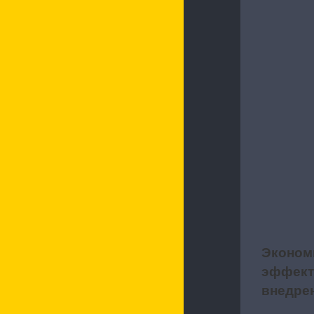
Эконом
5
эффект
внедре