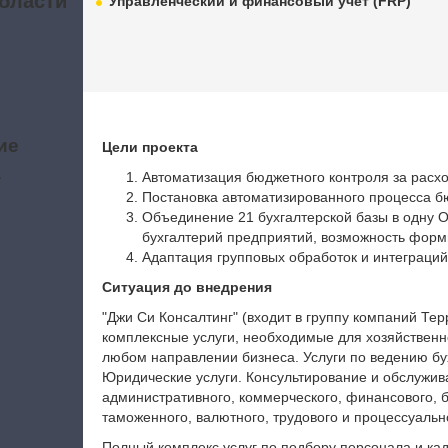
бласти
Управленческий и финансовый учет (FRP)
ие
Цели проекта
а
Автоматизация бюджетного контроля за расх
Постановка автоматизированного процесса 
Объединение 21 бухгалтерской базы в одну 
бухгалтерий предприятий, возможность форм
Адаптация групповых обработок и интеграций
Ситуация до внедрения
"Джи Си Консалтинг" (входит в группу компаний Те
комплексные услуги, необходимые для хозяйственн
любом направлении бизнеса. Услуги по ведению бух
Юридические услуги. Консультирование и обслужив
административного, коммерческого, финансового, ба
таможенного, валютного, трудового и процессуальн
Полный комплекс услуг по подбору персонала и ка