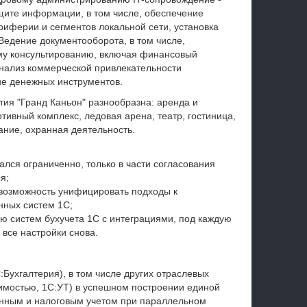
щите информации, в том числе, обеспечение
иферии и сегментов локальной сети, установка
Ведение документооборота, в том числе,
ому консультированию, включая финансовый
анализ коммерческой привлекательности
не денежных инструментов.
ития
"Гранд Каньон"
разнообразна: аренда и
тивный комплекс, ледовая арена, театр, гостиница,
ание, охранная деятельность.
ся ограниченно, только в части согласования
я;
 возможность унифицировать подходы к
нных систем 1С;
ю систем бухучета 1С с интеграциями, под каждую
все настройки снова.
:Бухгалтерия), в том числе других отраслевых
имостью, 1С:УТ) в успешном построении единой
нным и налоговым учетом при параллельном