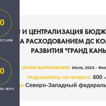
0
ЗАЦИЯ И ЦЕНТРАЛИЗАЦИЯ БЮДЖ
РОЛЯ ЗА РАСХОДОВАНИЕМ ДС К
ЕСТ, АРМ
РАЗВИТИЯ "ГРАНД КАН
СРОКИ ВЫПОЛНЕНИЯ:
Июль 2024 - Фе
0
600
ТРУДОЗАТРАТЫ ПО ПРОЕКТУ:
Ч
Северо-Западный федераль
РЕГИОН
Ы, ЧЕЛ-Ч