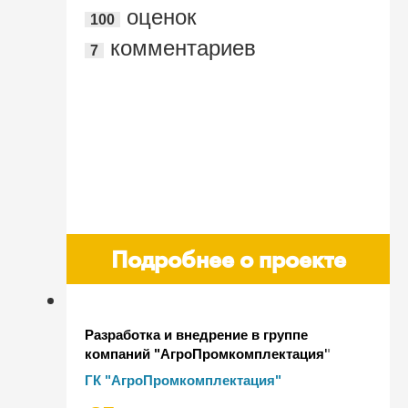
оценок
100
"bobday"
комментариев
7
Подробнее о проекте
Разработка и внедрение в группе
компаний "АгроПромкомплектация"
подсистемы учета лабораторных
ГК "АгроПромкомплектация"
исследований