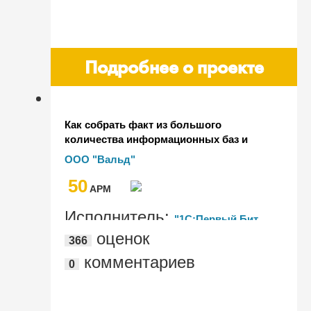
Подробнее о проекте
Как собрать факт из большого
количества информационных баз и
распределить его на каждый SKU
ООО "Вальд"
50
AРМ
Исполнитель:
"1С:Первый Бит,
оценок
366
Санкт-Петербург – Центральный офис"
комментариев
0