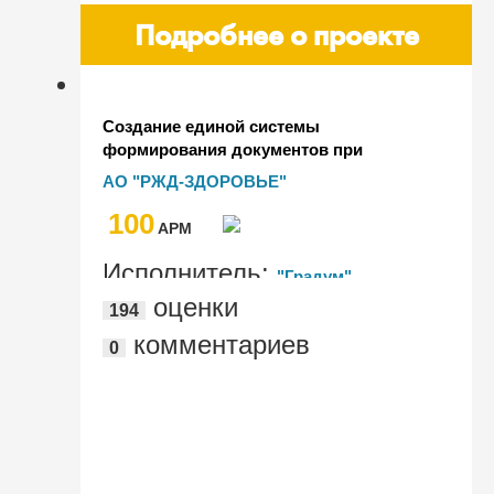
Подробнее о проекте
Создание единой системы
формирования документов при
реализации санаторно-курортных услуг
АО "РЖД-ЗДОРОВЬЕ"
в сети санаториев АО "РЖД-Здоровье"
100
на базе "1С:Управление холдингом"
AРМ
Исполнитель:
"Градум"
оценки
194
комментариев
0