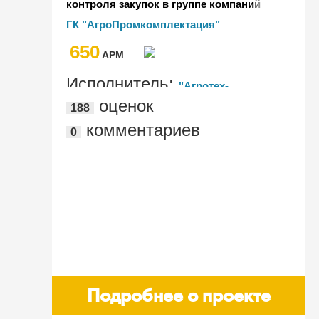
контроля закупок в группе компаний
"АгроПромкомплектация"
ГК "АгроПромкомплектация"
650
AРМ
Исполнитель:
"Агротех-
оценок
188
Информ", "Градум"
комментариев
0
Подробнее о проекте