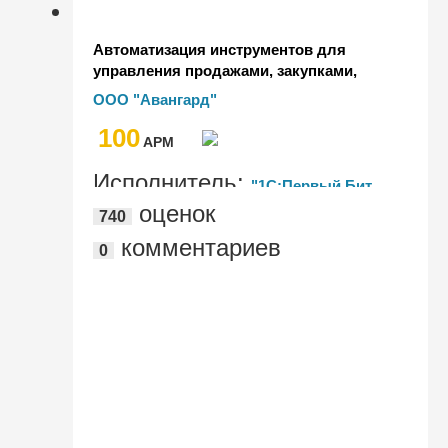
Автоматизация инструментов для
управления продажами, закупками,
складом, логистикой и ремонтами в
ООО "Авангард"
крупнейшем сельхозпредприятии
100
Рязанской области
AРМ
Исполнитель:
"1С:Первый Бит,
оценок
740
Воронеж"
комментариев
0