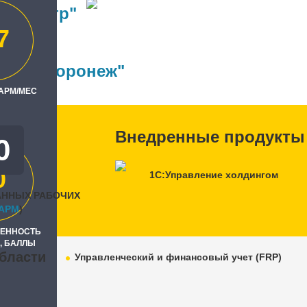
ф-центр"
7
ль
 Бит, Воронеж"
 АРМ/МЕС
Внедренные продукты
0
0
1С:Управление холдингом
АННЫХ РАБОЧИХ
APM
)
РЕННОСТЬ
, БАЛЛЫ
бласти
Управленческий и финансовый учет (FRP)