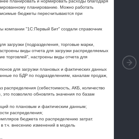
нее планировать и нормировать расходы благодаря
зированному планированию. Можно работать
ависимые бюджеты пересчитываются при
ы компании "1С:Первый Бит" создали справочник
я загрузки (подразделения, торговые марки,
настроены виды отчета для загрузки распределяемых
ие торговлей", настроены виды отчета для
лонов для загрузки плановых и фактических данных
анные по БДР по подразделениям, каналам продаж,
аз распределения (себестоимость, АКБ, количество
), это позволило обновлять значения по базам
кций по плановым и фактическим данным;
ости распределения;
емпляров бюджета по распределению затрат.
в т.ч. внесению изменений в модель