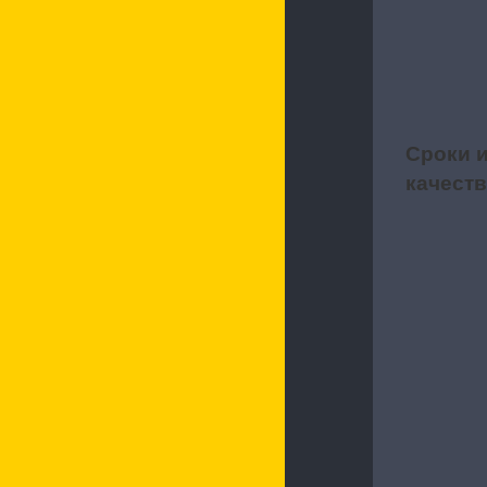
Сроки 
4
качест