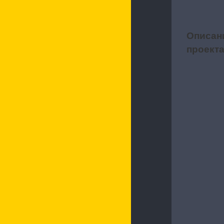
Описан
1
проект