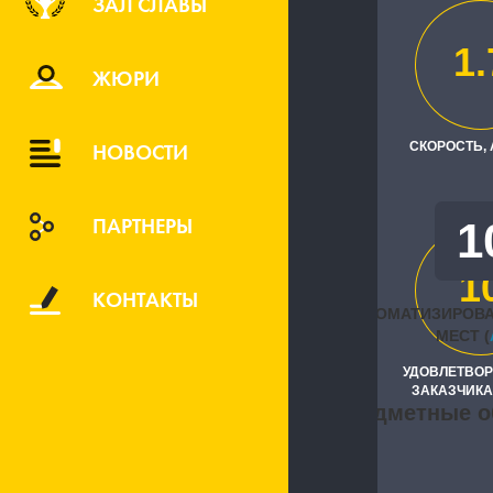
ЗАЛ СЛАВЫ
ООО "Релье
1.
Исполните
ЖЮРИ
"1С:Первый
НОВОСТИ
СКОРОСТЬ,
ПАРТНЕРЫ
1
1
КОНТАКТЫ
АВТОМАТИЗИРОВ
МЕСТ (
УДОВЛЕТВО
ЗАКАЗЧИКА
Предметные о