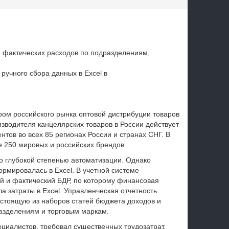
 фактических расходов по подразделениям,
ручного сбора данных в Excel в
ром российского рынка оптовой дистрибуции товаров
изводителя канцелярских товаров в России действует
тов во всех 85 регионах России и странах СНГ. В
 250 мировых и российских брендов.
о глубокой степенью автоматизации. Однако
рмировалась в Excel. В учетной системе
й и фактический БДР, по которому финансовая
а затраты в Excel. Управленческая отчетность
остоящую из наборов статей бюджета доходов и
разделениям и торговым маркам.
циалистов, требовал существенных трудозатрат.