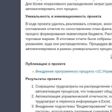
Для более оперативного распределения затрат рук
автоматизировать этот процесс.
Уникальность и инновационность проекта
В ходе проекта удалось реализовать сложную, мно
составления отчетов по сопоставлению план-факт
процесс формирования экземпляров бюджета. Рас
торговым маркам. В итоговом отчете были собраны
указанием, куда они распределялись. Процедура 
автоматизирована в рамках универсального процес
Публикации о проекте
Внедрение программного продукта «1С:Упра
Результаты проекта
Сокращены трудозатраты на распределение п
автоматизации процессов, что повышает общ
Автоматизация управленческой отчетности, п
трудозатрат и переноса информации в Excel, 
Внедрение подсистемы "Бюджетирование" по
расходы, использовать различные сценарии 