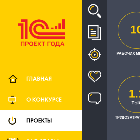
Проект
1
АВТОМА
РАС
РАБОЧИХ М
ГЛАВНАЯ
1.
О КОНКУРСЕ
ТЫ
ТРУДОЗАТРАТ
ПРОЕКТЫ
Заказчик