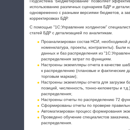
Подсистема "Бюджетирование" позволяет эффектив
использованию различных сценариев БДР и детали
одновременно с разными версиями бюджетов, а з
корректировках БДР.
С помощью "1С:Управление холдингом" специалист
статей БДР с детализацией по аналитикам.
Проанализирован состав НСИ, необходимой дл
номенклатура, проекты, контрагенты). Были 
данных и баз распределения из "1С:Управлен
распределения затрат по функциям.
Настроены экземпляры отчета в качестве шаб
к распределению (плановые и фактические д
торговым маркам);
Настроены экземпляры отчета для загрузки б
позиций, численность, тонно-километры и т.д.
распределения;
Настроены отчеты по распределению 72 фун
Сформированы отчеты по проверке правильн
Автоматизирован процесс формирования экз
Проведено обучение специалистов заказчика, 
распределения.