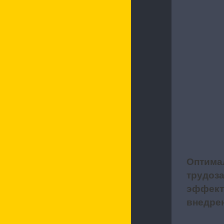
Оптима
3
трудоза
эффект
внедре