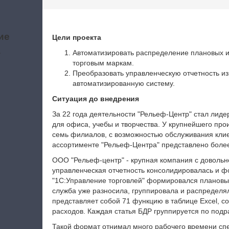
ие
Цели проекта
а
Автоматизировать распределение плановых и
торговым маркам.
Преобразовать управленческую отчетность из 
автоматизированную систему.
Ситуация до внедрения
За 22 года деятельности "Рельеф-Центр" стал лиде
для офиса, учебы и творчества. У крупнейшего про
семь филиалов, с возможностью обслуживания клиен
ассортименте "Рельеф-Центра" представлено более
ООО "Рельеф-центр" - крупная компания с довольн
управленческая отчетность консолидировалась и фо
"1С:Управление торговлей" формировался плановы
служба уже разносила, группировала и распределял
представляет собой 71 функцию в таблице Excel, с
расходов. Каждая статья БДР группируется по под
Такой формат отнимал много рабочего времени спе