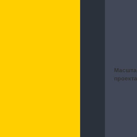
Характерис
Масшта
2
проект