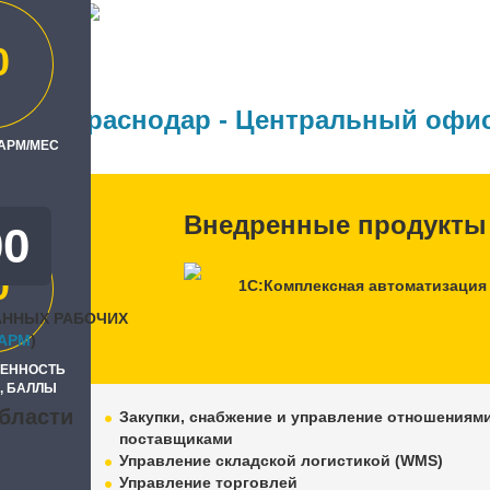
 Д.Н.
0
ль
 Бит, Краснодар - Центральный офи
 АРМ/МЕС
Внедренные продукты
00
0
1С:Комплексная автоматизация
АННЫХ РАБОЧИХ
APM
)
РЕННОСТЬ
, БАЛЛЫ
бласти
Закупки, снабжение и управление отношениями
поставщиками
Управление складской логистикой (WMS)
Управление торговлей