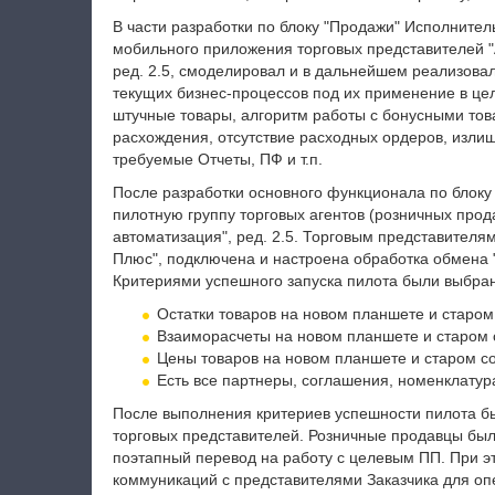
В части разработки по блоку "Продажи" Исполните
мобильного приложения торговых представителей "
ред. 2.5, смоделировал и в дальнейшем реализова
текущих бизнес-процессов под их применение в целе
штучные товары, алгоритм работы с бонусными тов
расхождения, отсутствие расходных ордеров, излиш
требуемые Отчеты, ПФ и т.п.
После разработки основного функционала по блок
пилотную группу торговых агентов (розничных прод
автоматизация", ред. 2.5. Торговым представител
Плюс", подключена и настроена обработка обмена 
Критериями успешного запуска пилота были выбра
Остатки товаров на новом планшете и старо
Взаиморасчеты на новом планшете и старом 
Цены товаров на новом планшете и старом с
Есть все партнеры, соглашения, номенклатур
После выполнения критериев успешности пилота б
торговых представителей. Розничные продавцы был
поэтапный перевод на работу с целевым ПП. При 
коммуникаций с представителями Заказчика для оп