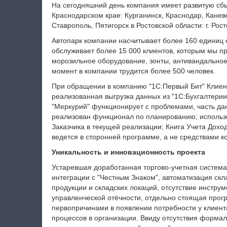
На сегодняшний день компания имеет развитую сбы
Краснодарском крае: Курганинск, Краснодар, Канев
Ставрополь, Пятигорск в Ростовской области: г. Рост
Автопарк компании насчитывает более 160 единиц
обслуживает более 15 000 клиентов, которым мы 
морозильное оборудование, зонты, антивандально
момент в компании трудится более 500 человек.
При обращении в компанию "1С:Первый Бит" Клиен
реализованная выгрузка данных из "1С:Бухгалтерии
"Меркурий" функционирует с проблемами, часть да
реализован функционал по планированию; использо
Заказчика в текущей реализации; Книга Учета Доход
ведется в сторонней программе, а не средствами к
Уникальность и инновационность проекта
Устаревшая доработанная торгово-учетная система
интеграции с "Честным Знаком", автоматизация скл
продукции и складских локаций, отсутствие инстру
управленческой отёчности, отдельно стоящая прогр
первопричинами в появлении потребности у клиент
процессов в организации. Ввиду отсутствия форма