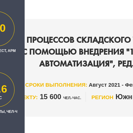
0
АЦИЯ ПРОЦЕССОВ СКЛАДСКОГО 
ТЕМЕ С ПОМОЩЬЮ ВНЕДРЕНИЯ "
ЕСТ, АРМ
АВТОМАТИЗАЦИЯ", РЕД.
СРОКИ ВЫПОЛНЕНИЯ:
Август 2021 - Фе
.6
15 600
Южны
 ПО ПРОЕКТУ:
РЕГИОН
С
ЧЕЛ.-ЧАС.
Ы, ЧЕЛ-Ч