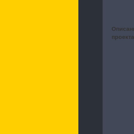
Описан
1
проект