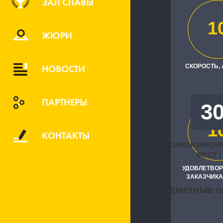
ЗАЛ СЛАВЫ
ИП Нефедов
1
ЖЮРИ
Исполните
"1С:Первый
НОВОСТИ
СКОРОСТЬ,
ПАРТНЕРЫ
3
1
КОНТАКТЫ
АВТОМАТИЗИРОВ
МЕСТ (
УДОВЛЕТВО
ЗАКАЗЧИКА
Предметные о