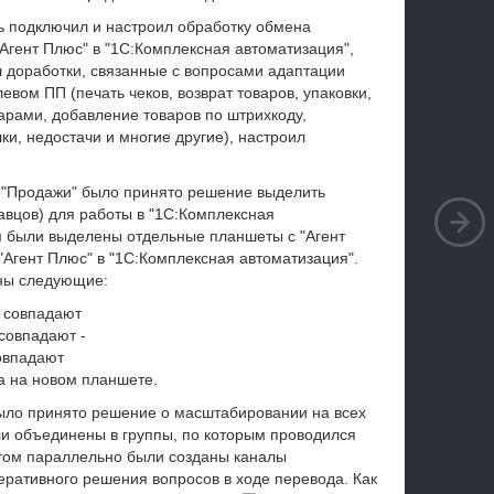
ль подключил и настроил обработку обмена
Агент Плюс" в "1С:Комплексная автоматизация",
л доработки, связанные с вопросами адаптации
вом ПП (печать чеков, возврат товаров, упаковки,
арами, добавление товаров по штрихкоду,
ки, недостачи и многие другие), настроил
у "Продажи" было принято решение выделить
авцов) для работы в "1С:Комплексная
ям были выделены отдельные планшеты с "Агент
"Агент Плюс" в "1С:Комплексная автоматизация".
ны следующие:
м совпадают
совпадают -
овпадают
а на новом планшете.
ыло принято решение о масштабировании на всех
и объединены в группы, по которым проводился
этом параллельно были созданы каналы
еративного решения вопросов в ходе перевода. Как