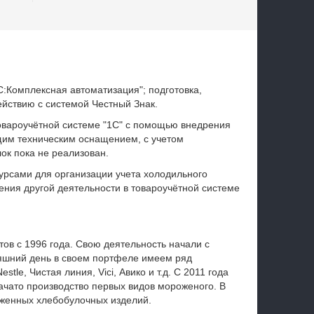
:Комплексная автоматизация"; подготовка,
ействию с системой Честный Знак.
товароучётной системе "1С" с помощью внедрения
щим техническим оснащением, с учетом
ок пока не реализован.
урсами для организации учета холодильного
ения другой деятельности в товароучётной системе
ов с 1996 года. Свою деятельность начали с
яшний день в своем портфеле имеем ряд
le, Чистая линия, Vici, Авико и т.д. С 2011 года
ачато производство первых видов мороженого. В
оженных хлебобулочных изделий.