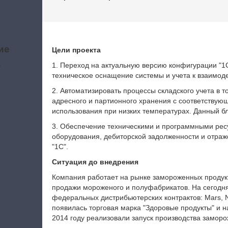
ие
Цели проекта
а
1. Переход на актуальную версию конфигурации "1С
техническое оснащение системы и учета к взаимод
2. Автоматизировать процессы складского учета в 
адресного и партионного хранения с соответствую
использования при низких температурах. Данный бл
3. Обеспечение техническими и программными рес
оборудования, дебиторской задолженности и отраж
"1С".
Ситуация до внедрения
Компания работает на рынке замороженных продукт
продажи мороженого и полуфабрикатов. На сегодн
федеральных дистрибьютерских контрактов: Mars, Nest
появилась торговая марка "Здоровые продукты" и н
2014 году реализовали запуск производства замор