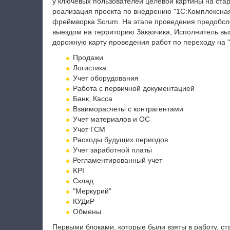
у ключевых пользователей целевой картины на ста
реализация проекта по внедрению "1С:Комплексная 
фреймворка Scrum. На этапе проведения предобсле
выездом на территорию Заказчика, Исполнитель в
дорожную карту проведения работ по переходу на "
Продажи
Логистика
Учет оборудования
Работа с первичной документацией
Банк, Касса
Взаиморасчеты с контрагентами
Учет материалов и ОС
Учет ГСМ
Расходы будущих периодов
Учет заработной платы
Регламентированный учет
KPI
Склад
"Меркурий"
КУДиР
Обмены
Первыми блоками, которые были взяты в работу, ста