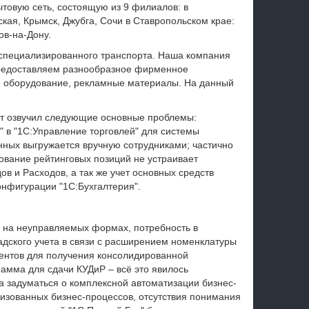
товую сеть, состоящую из 9 филиалов: в
ская, Крымск, Джубга, Сочи в Ставропольском крае:
ов-на-Дону.
 специализированного транспорта. Наша компания
предоставляем разнообразное фирменное
е оборудование, рекламные материалы. На данный
т озвучил следующие основные проблемы:
" в "1С:Управление торговлей" для системы
нных выгружается вручную сотрудниками; частично
вание рейтинговых позиций не устраивает
ов и Расходов, а так же учет основных средств
онфигурации "1С:Бухгалтерия".
 на неуправляемых формах, потребность в
адского учета в связи с расширением номенклатуры
ментов для получения консолидированной
амма для сдачи КУДиР – всё это явилось
а задуматься о комплексной автоматизации бизнес-
лизованных бизнес-процессов, отсутствия понимания