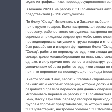
видно из графика ниже, перевод осуществлялся во
В течение 2023 г. на работу с "1С:Комплексная авт
представители (~ 190 сотрудников).
По блоку "Склад" Исполнитель и Заказчик выбрали 
при отгрузке товаров. Были настроены алгоритм ра
перевозку, рабочее место сотрудника, настроена п
сериями в приходном ордере для мобильного клиен
промоделированы ситуации отгрузки товара и многи
был разработан и внедрен функционал блока "Скла
"Склад", работы по переводу сотрудников склада д
складе, далее масштабирование на остальные склад
однако, в силу причин неготовности инфраструктуры (
увеличением объема работ сотрудников склада по 
принято перенести на последующие периоды (после
В части блоков "Банк, Касса" и "Регламентированны
банковских и кассовых операций, которые должны п
разработал правила переноса для данных операций
Исполнитель перевел на работу с "1С:Комплексная
Банк, Кассу. При этом перевод кассиров происходил
группам торговых представителей, за которых они от
"1С:Бухгалтерия", настроены обмены с "1С:Комплекс