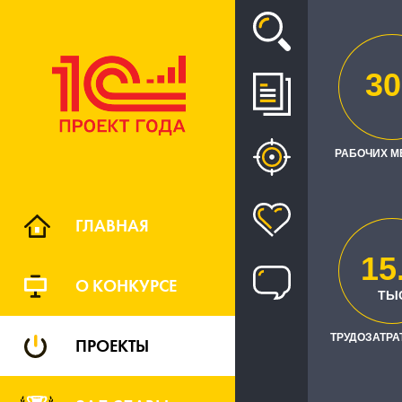
Проект
30
АВТОМАТИЗ
СИС
РАБОЧИХ М
ГЛАВНАЯ
15
О КОНКУРСЕ
ТРУДОЗАТРАТЫ
ТЫ
ТРУДОЗАТРАТ
ПРОЕКТЫ
Заказчик