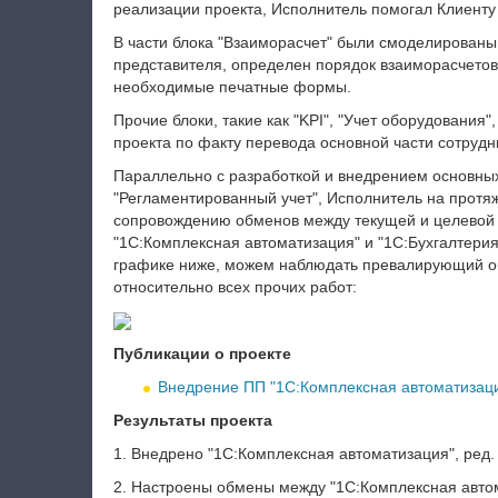
реализации проекта, Исполнитель помогал Клиенту
В части блока "Взаиморасчет" были смоделированы 
представителя, определен порядок взаиморасчетов
необходимые печатные формы.
Прочие блоки, такие как "KPI", "Учет оборудования
проекта по факту перевода основной части сотрудн
Параллельно с разработкой и внедрением основных б
"Регламентированный учет", Исполнитель на протяж
сопровождению обменов между текущей и целевой 
"1С:Комплексная автоматизация" и "1С:Бухгалтерия
графике ниже, можем наблюдать превалирующий о
относительно всех прочих работ:
Публикации о проекте
Внедрение ПП "1С:Комплексная автоматизац
Результаты проекта
1.
Внедрено "1С:Комплексная автоматизация", ред. 
2.
Настроены обмены между "1С:Комплексная автомат