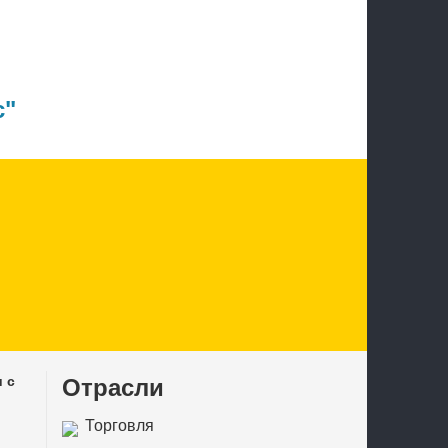
с"
 с
Отрасли
Торговля