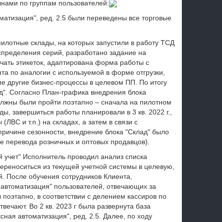
лнами по группам пользователей:
оматизация", ред. 2.5 были переведены все торговые
пилотные склады, на которых запустили в работу ТСД
спределения серий, разработано задание на
ечать этикеток, адаптирована форма работы с
та по аналогии с используемой в форме отгрузки,
е другие бизнес-процессы в целевом ПП. По итогу
д". Согласно План-графика внедрения блока
олжны были пройти поэтапно – сначала на пилотном
ы, завершиться работы планировали в 3 кв. 2022 г.,
ЛВС и т.п.) на складах, а затем в связи с
причине сезонности, внедрение блока "Склад" было
 перевода розничных и оптовых продавцов).
й учет" Исполнитель проводил анализ списка
ереноситься из текущей учетной системы в целевую,
. После обучения сотрудников Клиента,
 автоматизация" пользователей, отвечающих за
 поэтапно, в соответствии с делением кассиров по
вечают. Во 2 кв. 2023 г была развернута база
ная автоматизация", ред. 2.5. Далее, по ходу