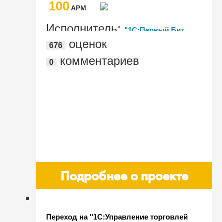
100
производителя специальной одежды и
AРМ
газоанализа
Исполнитель:
"1С:Первый Бит,
оценок
676
Астана"
комментариев
0
Подробнее о проекте
Переход на "1С:Управление торговлей