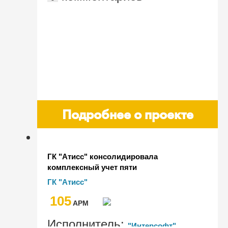
Подробнее о проекте
ГК "Атисс" консолидировала
комплексный учет пяти
производственных предприятий
ГК "Атисс"
группы компаний на базе "1С:ERP.
105
Управление холдингом"
AРМ
Исполнитель:
"Интерсофт"