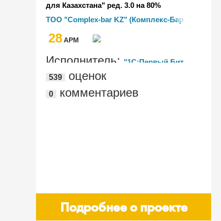
для Казахстана" ред. 3.0 на 80%
сократил трудозатраты на оформление
ТОО "Complex-bar KZ" (Комплекс-Бар
сделок в ТОО "Complex-bar KZ"
Кей Зет)
28
AРМ
Исполнитель:
"1С:Первый Бит,
оценок
539
Алматы, Мега парк"
комментариев
0
Подробнее о проекте