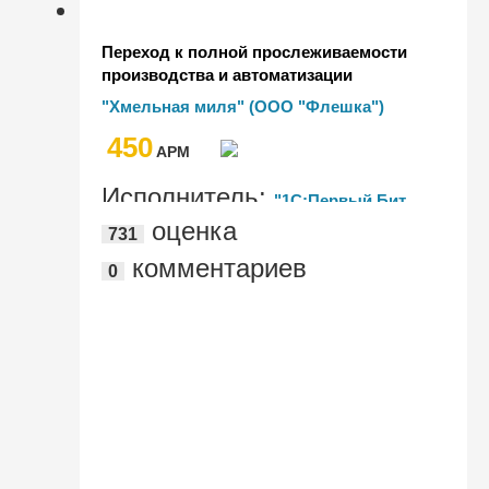
Переход к полной прослеживаемости
производства и автоматизации
процессов с помощью
"Хмельная миля" (ООО "Флешка")
"1С:Комплексная автоматизация"
450
AРМ
Исполнитель:
"1С:Первый Бит,
оценка
731
Воронеж"
комментариев
0