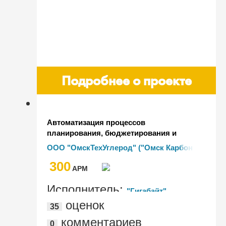
Подробнее о проекте
Автоматизация процессов
планирования, бюджетирования и
регламентированного учета на базе
ООО "ОмскТехУглерод" ("Омск Карбон
ERP-решений 1С (компоненты
Групп")
300
комплекса "1С:Корпорация") в "Омск
AРМ
Карбон Групп"
Исполнитель:
"Гигабайт"
оценок
35
комментариев
0