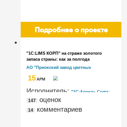
Подробнее о проекте
"1С:LIMS КОРП" на страже золотого
запаса страны: как за полгода
автоматизировать высокоточные
АО "Приокский завод цветных
лаборатории с использованием
металлов"
15
сложных ГОСТов
AРМ
Исполнитель:
"1С:Апрель Софт"
оценок
147
комментариев
14