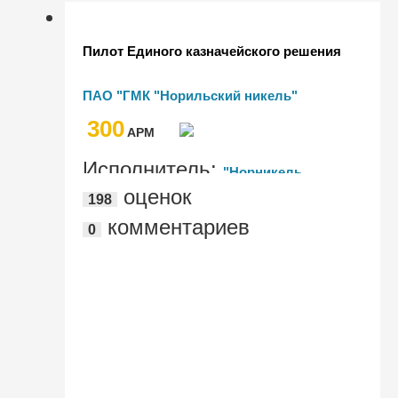
Пилот Единого казначейского решения
ПАО "ГМК "Норильский никель"
300
AРМ
Исполнитель:
"Норникель
оценок
198
Спутник", "BeringPro"
комментариев
0