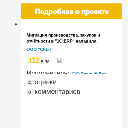
Подробнее о проекте
Миграция производства, закупок и
отчётности в "1С:ERP" наладила
контроль всех ключевых аспектов
ООО "СКБТ"
бизнеса у производителя турбин
112
AРМ
Исполнитель:
"1С:Первый Бит,
оценки
4
Воронеж"
комментариев
0