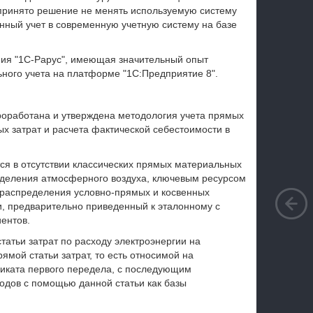
принято решение не менять используемую систему
анный учет в современную учетную систему на базе
ния "1С‑Рарус", имеющая значительный опыт
ьного учета на платформе "1С:Предприятие 8".
роработана и утверждена методология учета прямых
х затрат и расчета фактической себестоимости в
ся в отсутствии классических прямых материальных
азделения атмосферного воздуха, ключевым ресурсом
 распределения условно-прямых и косвенных
, предварительно приведенный к эталонному с
ентов.
атьи затрат по расходу электроэнергии на
ямой статьи затрат, то есть относимой на
иката первого передела, с последующим
одов с помощью данной статьи как базы