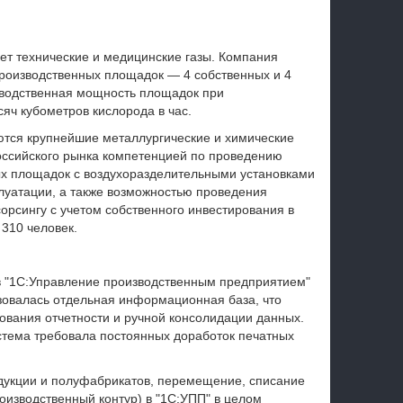
ает технические и медицинские газы. Компания
производственных площадок — 4 собственных и 4
зводственная мощность площадок при
сяч кубометров кислорода в час.
ются крупнейшие металлургические и химические
российского рынка компетенцией по проведению
ых площадок с воздухоразделительными установками
луатации, а также возможностью проведения
сорсингу с учетом собственного инвестирования в
 310 человек.
в "1С:Управление производственным предприятием"
ьзовалась отдельная информационная база, что
вания отчетности и ручной консолидации данных.
стема требовала постоянных доработок печатных
дукции и полуфабрикатов, перемещение, списание
оизводственный контур) в "1С:УПП" в целом