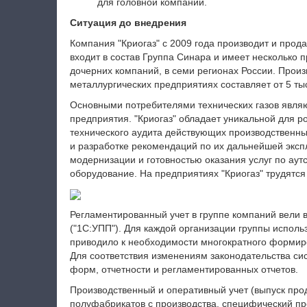
для головной компании.
Ситуация до внедрения
Компания "Криогаз" с 2009 года производит и прод
входит в состав Группа Синара и имеет несколько 
дочерних компаний, в семи регионах России. Прои
металлургических предприятиях составляет от 5 ты
Основными потребителями технических газов явля
предприятия. "Криогаз" обладает уникальной для 
технического аудита действующих производственн
и разработке рекомендаций по их дальнейшей эксп
модернизации и готовностью оказания услуг по аут
оборудование. На предприятиях "Криогаз" трудятся
Регламентированный учет в группе компаний вели 
("1С:УПП"). Для каждой организации группы испол
приводило к необходимости многократного формиро
Для соответствия изменениям законодательства си
форм, отчетности и регламентированных отчетов.
Производственный и оперативный учет (выпуск про
полуфабрикатов с производства, специфический пр