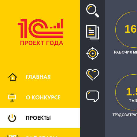
Проект
16
ПЕРЕВОД 
РАБОЧИХ М
ГЛАВНАЯ
1.
О КОНКУРСЕ
РЕГИО
ТЫ
федера
ТРУДОЗАТРАТ
ПРОЕКТЫ
фе