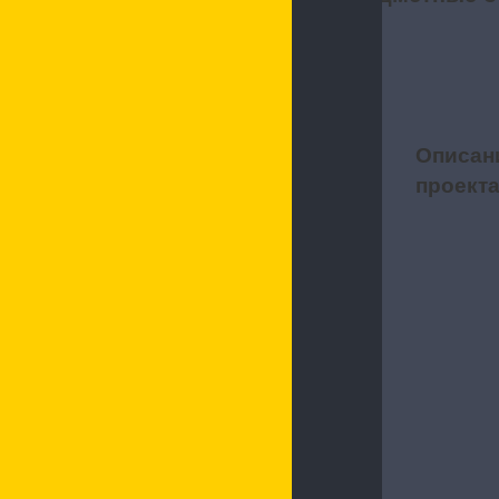
Описан
1
проект