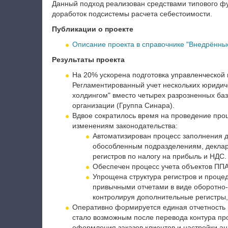
Данный подход реализован средствами типового фу
доработок подсистемы расчета себестоимости.
Публикации о проекте
Описание проекта в справочнике "Внедрённы
Результаты проекта
На 20% ускорена подготовка управленческой 
Регламентированный учет нескольких юридич
холдингом" вместо четырех разрозненных баз
организации (Группа Синара).
Вдвое сократилось время на проведение про
изменениям законодательства:
Автоматизирован процесс заполнения д
обособленным подразделениям, деклар
регистров по налогу на прибыль и НДС.
Обеспечен процесс учета объектов ППА
Упрощена структура регистров и процед
привычными отчетами в виде оборотно‑
контролируя дополнительные регистры, 
Оперативно формируется единая отчетность 
стало возможным после перевода контура пр
оформления заказов клиентов и настройки ан