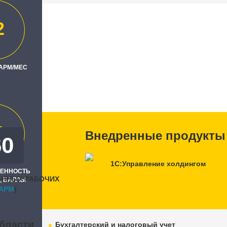
2
аз"
ль
 АРМ/МЕС
0
Внедренные продукты
60
1С:Управление холдингом
РЕННОСТЬ
АННЫХ РАБОЧИХ
, БАЛЛЫ
APM
)
бласти
Бухгалтерский и налоговый учет