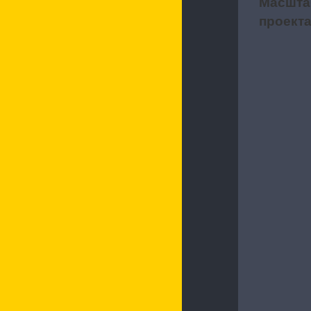
Масшта
2
проект