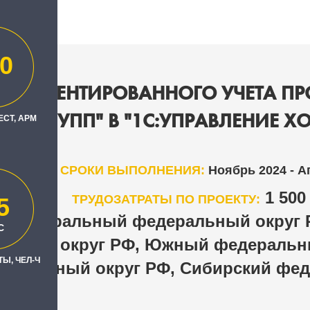
0
РЕГЛАМЕНТИРОВАННОГО УЧЕТА ПР
"1С:УПП" В "1С:УПРАВЛЕНИЕ 
ЕСТ, АРМ
СРОКИ ВЫПОЛНЕНИЯ:
Ноябрь 2024 - А
1 50
ТРУДОЗАТРАТЫ ПО ПРОЕКТУ:
5
Центральный федеральный округ 
Н
С
льный округ РФ, Южный федеральны
Ы, ЧЕЛ-Ч
деральный округ РФ, Сибирский фед