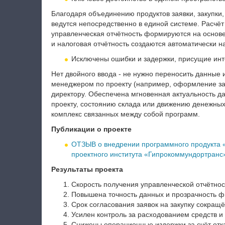
Благодаря объединению продуктов заявки, закупки
ведутся непосредственно в единой системе. Расчёт
управленческая отчётность формируются на основе
и налоговая отчётность создаются автоматически н
Исключены ошибки и задержки, присущие ин
Нет двойного ввода - не нужно переносить данные 
менеджером по проекту (например, оформление зая
директору. Обеспечена мгновенная актуальность да
проекту, состоянию склада или движению денежных 
комплекс связанных между собой программ.
Публикации о проекте
ОТЗЫВ о внедрении программного продукта «
проектного института «Гипрокоммундортранс
Результаты проекта
Скорость получения управленческой отчётнос
Повышена точность данных и прозрачность ф
Срок согласования заявок на закупку сокращё
Усилен контроль за расходованием средств 
Снижены операционные издержки за счёт отк