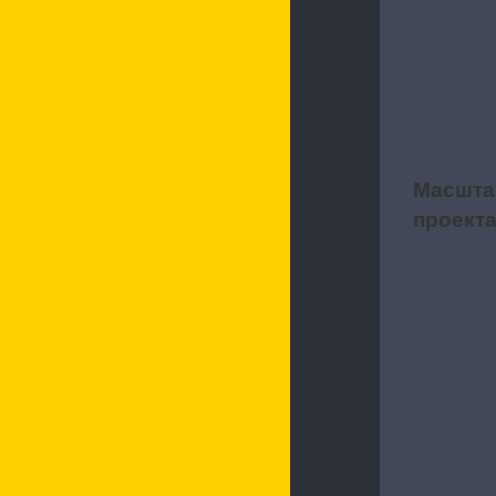
Характерис
Масшта
2
проект