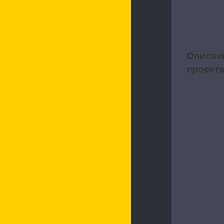
Описан
1
проект