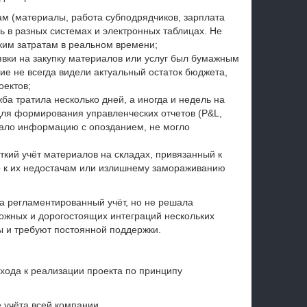
там (материалы, работа субподрядчиков, зарплата
ь в разных системах и электронных таблицах. Не
ким затратам в реальном времени;
явки на закупку материалов или услуг был бумажным
ие не всегда видели актуальный остаток бюджета,
оектов;
а тратила несколько дней, а иногда и недель на
для формирования управленческих отчетов (P&L,
чало информацию с опозданием, не могло
ткий учёт материалов на складах, привязанный к
ло к их недостачам или излишнему замораживанию
а регламентированный учёт, но не решала
ожных и дорогостоящих интеграций нескольких
 и требуют постоянной поддержки.
хода к реализации проекта по принципу
 учёта всей компании