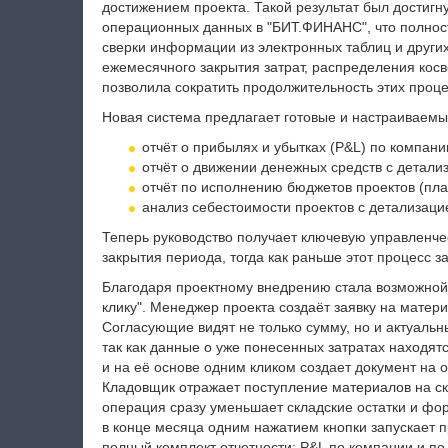
достижением проекта. Такой результат был достиг
операционных данных в "БИТ.ФИНАНС", что полнос
сверки информации из электронных таблиц и други
ежемесячного закрытия затрат, распределения косв
позволила сократить продолжительность этих проце
Новая система предлагает готовые и настраиваемы
отчёт о прибылях и убытках (P&L) по компани
отчёт о движении денежных средств с детали
отчёт по исполнению бюджетов проектов (пла
анализ себестоимости проектов с детализацие
Теперь руководство получает ключевую управленче
закрытия периода, тогда как раньше этот процесс 
Благодаря проектному внедрению стала возможной 
клику". Менеджер проекта создаёт заявку на матери
Согласующие видят не только сумму, но и актуальн
так как данные о уже понесенных затратах находятс
и на её основе одним кликом создает документ на о
Кладовщик отражает поступление материалов на скл
операция сразу уменьшает складские остатки и фо
в конце месяца одним нажатием кнопки запускает 
полный комплект отчетности: P&L по компании и п