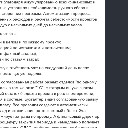
нут благодаря аккумулированию всех финансовых и
тью устранило необходимость ручного сбора и
х сторонних программ. Автоматизация процесса
енных расходов и расчёта себестоимости проектов
дур с нескольких дней до нескольких часов.
е отчёты:
и в целом и по каждому проекту;
зацией по источникам и назначениям;
н-фактный анализ);
й по статьям затрат.
скую отчётность уже на следующий день после
занимал целую неделю.
согласованная работа разных отделов "по одному
алы в том же окне "1С", с которым он уже знаком.
ый остаток бюджета проекта в реальном времени,
я в системе. Бухгалтер видит согласованную заявку
плату. Все проводки создаются автоматически.
ад и их списание на конкретный объект. Эта
рмирует затраты по проекту. А финансовый директор
процедуру закрытия периода и немедленно получает
о проектам, ОДДС, отчёт по исполнению бюджетов и