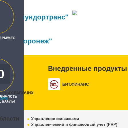
рокоммундортранс"
ль
 АРМ/МЕС
 Бит, Воронеж"
Внедренные продукты
0
0
БИТ.ФИНАНС
АННЫХ РАБОЧИХ
РЕННОСТЬ
APM
)
, БАЛЛЫ
бласти
Управление финансами
Управленческий и финансовый учет (FRP)