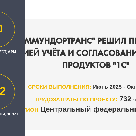
0
ПРОКОММУНДОРТРАНС" РЕШИЛ П
ИЗАЦИЕЙ УЧЁТА И СОГЛАСОВАНИ
ЕСТ, АРМ
ПРОДУКТОВ "1С"
СРОКИ ВЫПОЛНЕНИЯ:
Июнь 2025 - Ок
2
732
ТРУДОЗАТРАТЫ ПО ПРОЕКТУ:
Ч
Центральный федеральны
РЕГИОН
Ы, ЧЕЛ-Ч