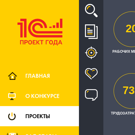
Проект
2
"ГИ
АВТОМАТ
РАБОЧИХ М
ГЛАВНАЯ
73
О КОНКУРСЕ
ТРУДОЗАТРАТ
ПРОЕКТЫ