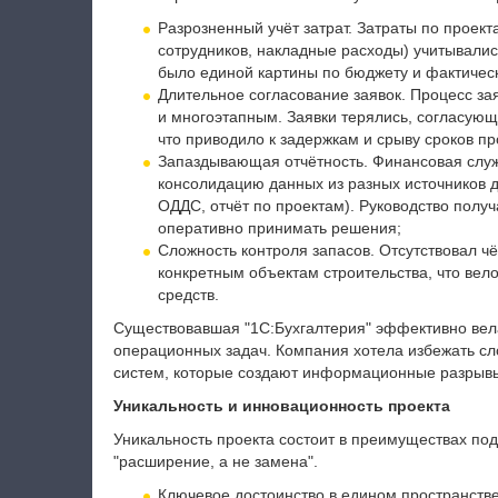
Разрозненный учёт затрат. Затраты по проек
сотрудников, накладные расходы) учитывалис
было единой картины по бюджету и фактичес
Длительное согласование заявок. Процесс за
и многоэтапным. Заявки терялись, согласующ
что приводило к задержкам и срыву сроков пр
Запаздывающая отчётность. Финансовая служб
консолидацию данных из разных источников 
ОДДС, отчёт по проектам). Руководство полу
оперативно принимать решения;
Сложность контроля запасов. Отсутствовал чё
конкретным объектам строительства, что ве
средств.
Существовавшая "1С:Бухгалтерия" эффективно вел
операционных задач. Компания хотела избежать сл
систем, которые создают информационные разрывы
Уникальность и инновационность проекта
Уникальность проекта состоит в преимуществах под
"расширение, а не замена".
Ключевое достоинство в едином пространстве