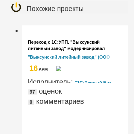
Похожие проекты
Переход с 1С:УПП. "Выксунский
литейный завод" модернизировал
комплексную учетную систему
"Выксунский литейный завод" (ООО
"ВЛЗ")
16
AРМ
Исполнитель:
"1C:Первый Бит,
оценок
97
Нижний Новгород, пл. Минина"
комментариев
0