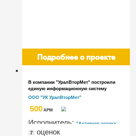
Подробнее о проекте
В компании "УралВторМет" построили
единую информационную систему
ООО "УК УралВторМет"
500
AРМ
Исполнитель:
"Активная логика"
оценок
7