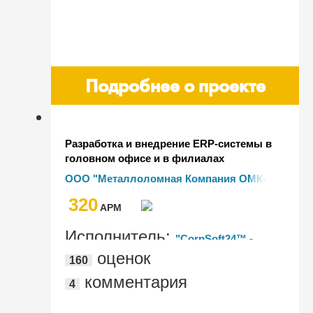
Подробнее о проекте
Разработка и внедрение ERP-системы в
головном офисе и в филиалах
компании ООО "МК ОМК-ЭкоМеталл"
ООО "Металлоломная Компания ОМК-
на базе "1С:ERP Управление
ЭкоМеталл"
320
предприятием"
AРМ
Исполнитель:
"CorpSoft24™ -
оценок
160
корпоративные ИТ сервисы",
комментария
4
"Управление информацией"