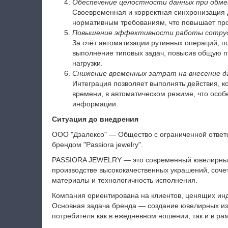
Обеспечение целостности данных при обм
Своевременная и корректная синхронизация д
нормативным требованиям, что повышает про
Повышение эффективности работы сотру
За счёт автоматизации рутинных операций, п
выполнение типовых задач, повысив общую п
нагрузки.
Снижение временных затрат на внесение д
Интеграция позволяет выполнять действия, к
времени, в автоматическом режиме, что осо
информации.
Ситуация до внедрения
ООО "Дэалексо" — Общество с ограниченной ответ
брендом "Passiora jewelry".
PASSIORA JEWELRY — это современный ювелирный
производстве высококачественных украшений, соче
материалы и технологичность исполнения.
Компания ориентирована на клиентов, ценящих инди
Основная задача бренда — создание ювелирных из
потребителя как в ежедневном ношении, так и в ра