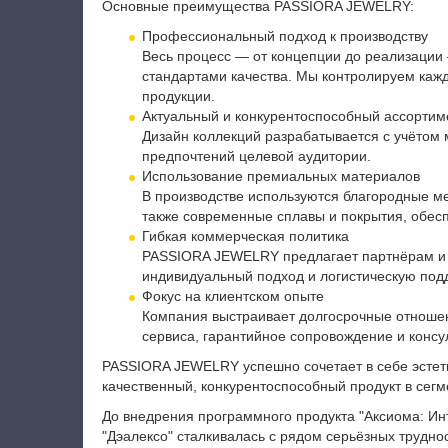
Основные преимущества PASSIORA JEWELRY:
Профессиональный подход к производству
Весь процесс — от концепции до реализации
стандартами качества. Мы контролируем кажд
продукции.
Актуальный и конкурентоспособный ассортим
Дизайн коллекций разрабатывается с учётом 
предпочтений целевой аудитории.
Использование премиальных материалов
В производстве используются благородные м
также современные сплавы и покрытия, обесп
Гибкая коммерческая политика
PASSIORA JEWELRY предлагает партнёрам и 
индивидуальный подход и логистическую под
Фокус на клиентском опыте
Компания выстраивает долгосрочные отношен
сервиса, гарантийное сопровождение и консу
PASSIORA JEWELRY успешно сочетает в себе эстети
качественный, конкурентоспособный продукт в сег
До внедрения программного продукта "Аксиома: И
"Дэалексо" сталкивалась с рядом серьёзных труднос