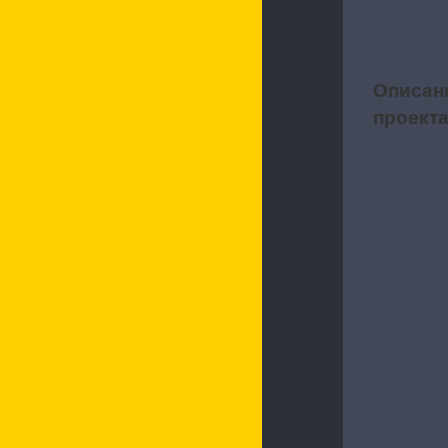
Описан
1
проект