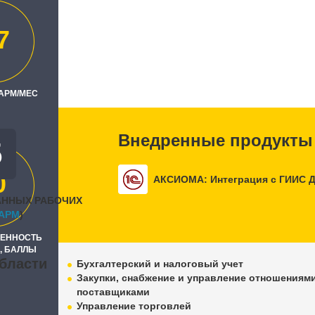
ксо"
7
ль
офт"
 АРМ/МЕС
Внедренные продукты
5
0
АКСИОМА: Интеграция с ГИИС 
АННЫХ РАБОЧИХ
APM
)
РЕННОСТЬ
, БАЛЛЫ
бласти
Бухгалтерский и налоговый учет
Закупки, снабжение и управление отношениями
поставщиками
Управление торговлей