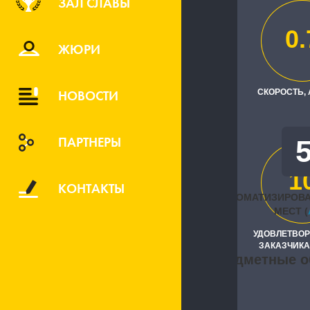
ЗАЛ СЛАВЫ
ООО "Дэале
0.
Исполните
ЖЮРИ
"Аксиома-С
НОВОСТИ
СКОРОСТЬ,
ПАРТНЕРЫ
1
КОНТАКТЫ
АВТОМАТИЗИРОВ
МЕСТ (
УДОВЛЕТВО
ЗАКАЗЧИКА
Предметные о