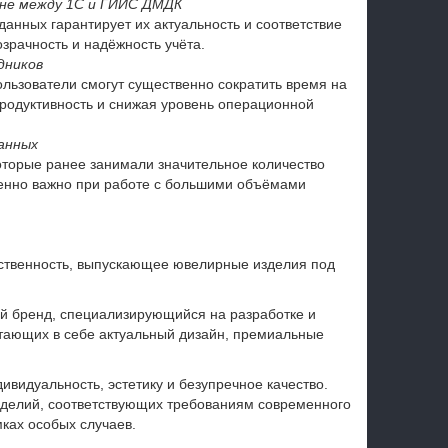
ене между 1С и ГИИС ДМДК
анных гарантирует их актуальность и соответствие
зрачность и надёжность учёта.
дников
ользователи смогут существенно сократить время на
родуктивность и снижая уровень операционной
анных
оторые ранее занимали значительное количество
бенно важно при работе с большими объёмами
ственность, выпускающее ювелирные изделия под
 бренд, специализирующийся на разработке и
тающих в себе актуальный дизайн, премиальные
видуальность, эстетику и безупречное качество.
делий, соответствующих требованиям современного
мках особых случаев.