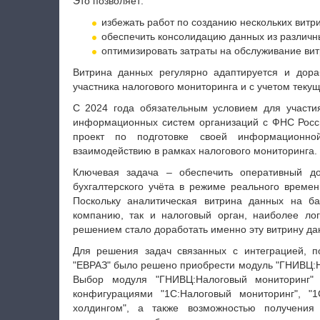
Это позволяет:
избежать работ по созданию нескольких витри
обеспечить консолидацию данных из различн
оптимизировать затраты на обслуживание ви
Витрина данных регулярно адаптируется и дора
участника налогового мониторинга и с учетом теку
С 2024 года обязательным условием для участия
информационных систем организаций с ФНС Росси
проект по подготовке своей информационн
взаимодействию в рамках налогового мониторинга.
Ключевая задача – обеспечить оперативный до
бухгалтерского учёта в режиме реального време
Поскольку аналитическая витрина данных на ба
компанию, так и налоговый орган, наиболее ло
решением стало доработать именно эту витрину дан
Для решения задач связанных с интеграцией, п
"ЕВРАЗ" было решено приобрести модуль "ГНИВЦ:Н
Выбор модуля "ГНИВЦ:Налоговый мониторинг"
конфигурациями "1С:Налоговый мониторинг", "
холдингом", а также возможностью получения