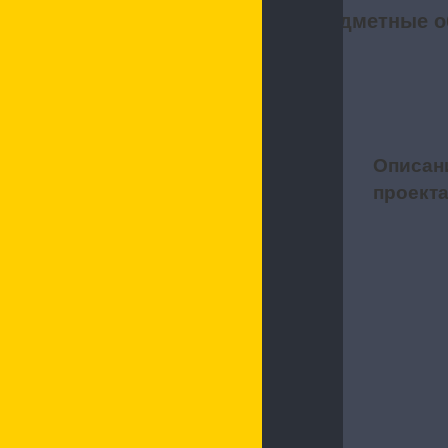
Предметные о
Описан
1
проект