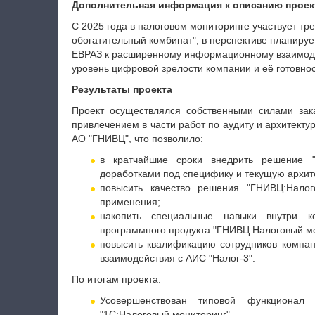
Дополнительная информация к описанию проек
C 2025 года в налоговом мониторинге участвует тр
обогатительный комбинат", в перспективе планиру
ЕВРАЗ к расширенному информационному взаимодей
уровень цифровой зрелости компании и её готовнос
Результаты проекта
Проект осуществлялся собственными силами за
привлечением в части работ по аудиту и архитекту
АО "ГНИВЦ", что позволило:
в кратчайшие сроки внедрить решение 
доработками под специфику и текущую архит
повысить качество решения "ГНИВЦ:Налог
применения;
накопить специальные навыки внутри ко
программного продукта "ГНИВЦ:Налоговый мо
повысить квалификацию сотрудников компа
взаимодействия с АИС "Налог-3".
По итогам проекта:
Усовершенствован типовой функционал 
"1С:Налоговый мониторинг".