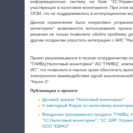
информационную систему на базе "1С:Управле
участвующих в налоговом мониторинге. При этом к
СКЗИ, что не поддерживалось в интеграционном м
Данное ограничение было оперативно устранен
мониторинг" возможности использования прокси
решение не только позволило обойти проблему дл
другим холдингам упростить интеграцию с АИС "Нал
Проект реализовывался в тесном сотрудничестве к
"ГНИВЦ:Налоговый мониторинг" АО "ГНИВЦ", компа
ИС", что позволило в сжатые сроки обеспечить вып
электронного взаимодействия одной аналитической
"Налог-3".
Публикации о проекте
Деловой завтрак "Налоговый мониторинг"
V ежегодный Форум по налоговому монитори
Внедрение программного продукта "ГНИВЦ: Н
"1С:Налоговый мониторинг", "1С: ERP. Управ
ООО "ЕВРАЗ"