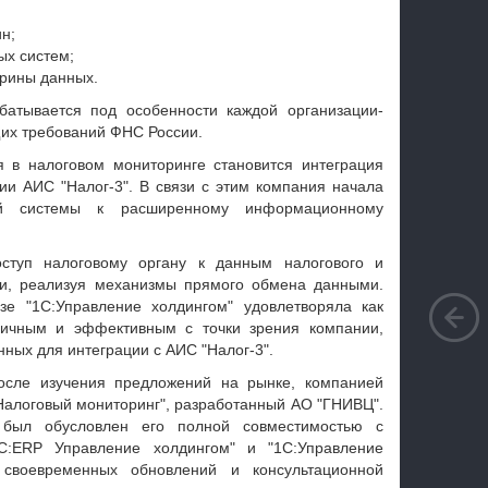
н;
ых систем;
трины данных.
батывается под особенности каждой организации-
щих требований ФНС России.
 в налоговом мониторинге становится интеграция
и АИС "Налог-3". В связи с этим компания начала
ой системы к расширенному информационному
ступ налоговому органу к данным налогового и
ни, реализуя механизмы прямого обмена данными.
зе "1С:Управление холдингом" удовлетворяла как
гичным и эффективным с точки зрения компании,
ных для интеграции с АИС "Налог-3".
осле изучения предложений на рынке, компанией
алоговый мониторинг", разработанный АО "ГНИВЦ".
 был обусловлен его полной совместимостью с
1С:ERP Управление холдингом" и "1С:Управление
 своевременных обновлений и консультационной