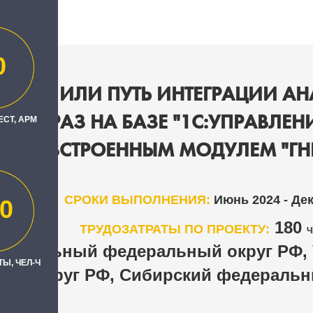
0
АЦИЯ ИЛИ ПУТЬ ИНТЕГРАЦИИ А
Х ЕВРАЗ НА БАЗЕ "1С:УПРАВЛЕ
ЕСТ, АРМ
ВСТРОЕННЫМ МОДУЛЕМ "ГН
СРОКИ ВЫПОЛНЕНИЯ:
Июнь 2024 - Де
0
180
ТРУДОЗАТРАТЫ ПО ПРОЕКТУ:
Ч
нтральный федеральный округ РФ,
Ы, ЧЕЛ-Ч
округ РФ, Сибирский федеральн