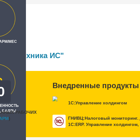
З"
 АРМ/МЕС
ль
ЕвразТехника ИС"
0
Внедренные продукты
0
1С:Управление холдингом
РЕННОСТЬ
, БАЛЛЫ
АННЫХ РАБОЧИХ
ГНИВЦ:Налоговый мониторинг. 
APM
)
1С:ERP. Управление холдингом,