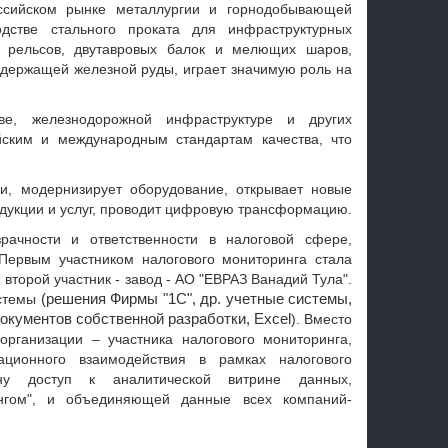
ссийском рынке металлургии и горнодобывающей
дстве стального проката для инфраструктурных
м рельсов, двутавровых балок и мелющих шаров,
держащей железной руды, играет значимую роль на
ве, железнодорожной инфраструктуре и других
ийским и международным стандартам качества, что
и, модернизирует оборудование, открывает новые
дукции и услуг, проводит цифровую трансформацию.
рачности и ответственности в налоговой сфере,
 Первым участником налогового мониторинга стала
второй участник - завод - АО "ЕВРАЗ Ванадий Тула".
истемы
(решения Фирмы "1С", др. учетные системы,
окументов собственной разработки, Excel
). Вместо
рганизации – участника налогового мониторинга,
ционного взаимодействия в рамках налогового
ану доступ к аналитической витрине данных,
ингом", и объединяющей данные всех компаний-