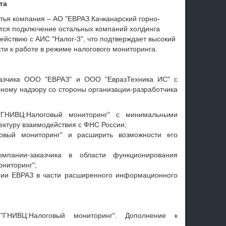
та
етья компания – АО "ЕВРАЗ Качканарский горно-
ется подключение остальных компаний холдинга
ствию с АИС "Налог-3", что подтверждает высокий
ти к работе в режиме налогового мониторинга.
казчика ООО "ЕВРАЗ" и ООО "ЕвразТехника ИС" с
рному надзору со стороны организации-разработчика
"ГНИВЦ:Налоговый мониторинг" с минимальными
ектуру взаимодействия с ФНС России;
овый мониторинг" и расширить возможности его
мпании-заказчика в области функционирования
ниторинг";
нии ЕВРАЗ в части расширенного информационного
"ГНИВЦ:Налоговый мониторинг". Дополнение к