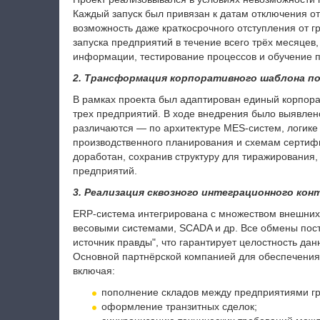
Каждый запуск был привязан к датам отключения о
возможность даже краткосрочного отступления от г
запуска предприятий в течение всего трёх месяцев
информации, тестирование процессов и обучение п
2. Трансформация корпоративного шаблона по
В рамках проекта был адаптирован единый корпора
трех предприятий. В ходе внедрения было выявлен
различаются — по архитектуре MES-систем, логике
производственного планирования и схемам сертифи
доработан, сохранив структуру для тиражирования,
предприятий.
3. Реализация сквозного интеграционного ко
ERP-система интегрирована с множеством внешних 
весовыми системами, SCADA и др. Все обмены пост
источник правды", что гарантирует целостность да
Основной партнёрской компанией для обеспечения 
включая:
пополнение складов между предприятиями г
оформление транзитных сделок;