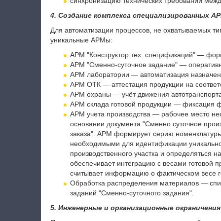
синхронизацию технических требований межд
4. Создание комплекса специализированных А
Для автоматизации процессов, не охватываемых т
уникальные АРМы:
АРМ "Конструктор тех. спецификаций" — фор
АРМ "Сменно-суточное задание" — оперативн
АРМ лаборатории — автоматизация назначени
АРМ ОТК — аттестация продукции на соответс
АРМ охраны — учёт движения автотранспорта
АРМ склада готовой продукции — фиксация ф
АРМ учета производства — рабочее место не
основании документа "Сменно суточное прои
заказа". АРМ формирует серию номенклатуры
необходимыми для идентификации уникальной
производственного участка и определяться н
обеспечивает интеграцию с весами готовой п
считывает информацию о фактическом весе г
Обработка распределения материалов — спис
заданий "Сменно-суточного задания".
5. Инженерные и организационные ограничения