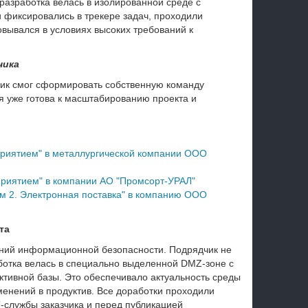
разработка велась в изолированной среде с
 фиксировались в трекере задач, проходили
вывался в условиях высоких требований к
чика
зчик смог сформировать собственную команду
 уже готова к масштабированию проекта и
приятием" в металлургической компании ООО
риятием" в компании АО "Промсорт-УРАЛ"
м 2. Электронная поставка" в компанию ООО
та
аний информационной безопасности. Подрядчик не
аботка велась в специально выделенной DMZ-зоне с
тивной базы. Это обеспечивало актуальность среды
менений в продуктив. Все доработки проходили
-службы заказчика и перед публикацией