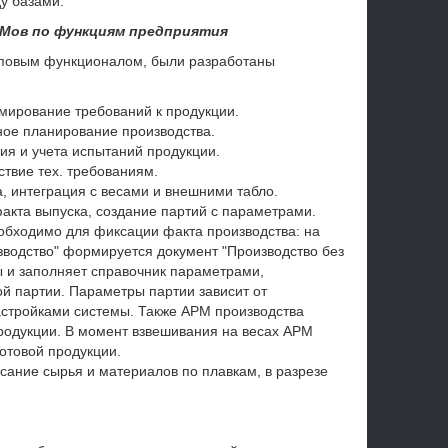
у базами.
РМов по функциям предприятия
иповым функционалом, были разработаны
мирование требований к продукции.
ое планирование производства.
я и учета испытаний продукции.
твие тех. требованиям.
, интеграция с весами и внешними табло.
акта выпуска, создание партий с параметрами.
обходимо для фиксации факта производства: на
зводство" формируется документ "Производство без
 и заполняет справочник параметрами,
 партии. Параметры партии зависит от
астройками системы. Также АРМ производства
родукции. В момент взвешивания на весах АРМ
отовой продукции.
ание сырья и материалов по плавкам, в разрезе