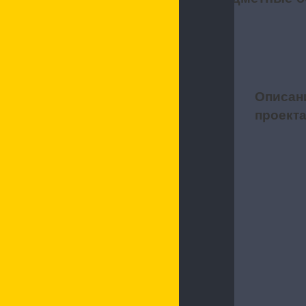
Описан
1
проект