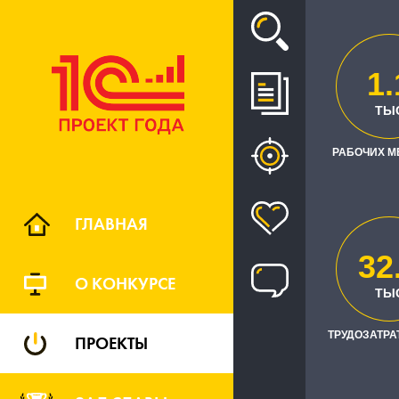
Проект
1.
ТЫ
ИМПОР
РАБОЧИХ М
ГЛАВНАЯ
32
О КОНКУРСЕ
ТЫ
Це
РЕГИОН
ТРУДОЗАТРАТ
ПРОЕКТЫ