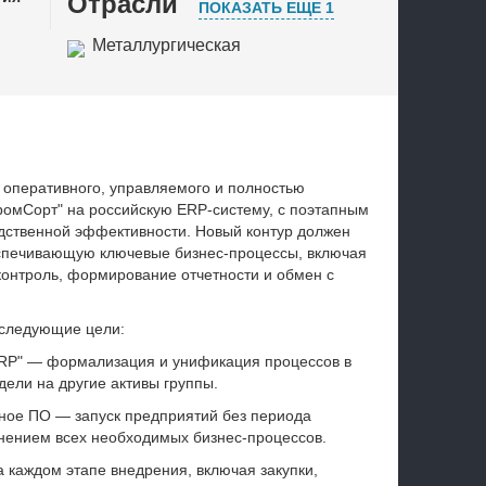
Отрасли
ПОКАЗАТЬ ЕЩЕ 1
Металлургическая
промышленность
Металлообработка
 оперативного, управляемого и полностью
ромСорт" на российскую ERP-систему, с поэтапным
одственной эффективности. Новый контур должен
спечивающую ключевые бизнес-процессы, включая
 контроль, формирование отчетности и обмен с
 следующие цели:
ERP" — формализация и унификация процессов в
ели на другие активы группы.
ное ПО — запуск предприятий без периода
нением всех необходимых бизнес-процессов.
 каждом этапе внедрения, включая закупки,