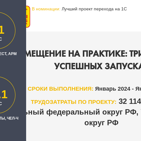
В номинации:
Лучший проект перехода на 1С
1
С
ТОЗАМЕЩЕНИЕ НА ПРАКТИКЕ: ТРИ
ЕСТ, АРМ
УСПЕШНЫХ ЗАПУСК
СРОКИ ВЫПОЛНЕНИЯ:
Январь 2024 - Я
.1
32 11
ТРУДОЗАТРАТЫ ПО ПРОЕКТУ:
С
нтральный федеральный округ РФ,
Ы, ЧЕЛ-Ч
округ РФ