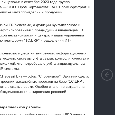
ой цепочки в сентябре 2023 года группа
ва — ООО "ПромСорт-Калуга", АО "ПромСорт-Урал" и
ыпуске металлоизделий и продукции
жной ERP-системе, а функции бухгалтерского и
, аффилированная с предыдущим владельцем. В
ской независимости и централизации управления
ую платформу "1С:ERP" и разделении ИТ-
спользовали десятки внутренних информационных
 модули, системы учёта сырья, контроля качества и
ецификой, что потребовало учёта индивидуальных
RP-системы.
С:Первый Бит — офис "Спортивная". Заказчик сделал
остроении масштабных проектов на базе "1С:ERP",
ать в сжатые сроки. Особое значение сыграл опыт
еобходимостью тиражирования решений.
з параллельной работы
параллельной работы старой и новой ERP-систем.