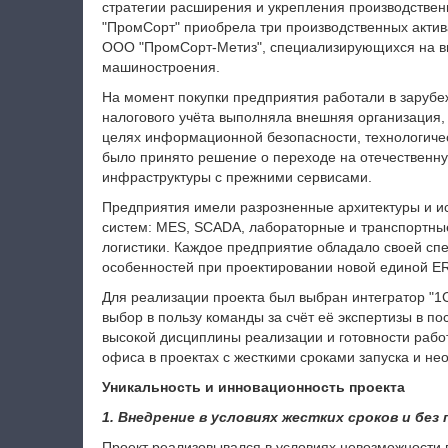
стратегии расширения и укрепления производственн
"ПромСорт" приобрела три производственных акти
ООО "ПромСорт-Метиз", специализирующихся на в
машиностроения.
На момент покупки предприятия работали в зарубе
налогового учёта выполняла внешняя организация
целях информационной безопасности, технологиче
было принято решение о переходе на отечественн
инфраструктуры с прежними сервисами.
Предприятия имели разрозненные архитектуры и и
систем: MES, SCADA, лабораторные и транспортные
логистики. Каждое предприятие обладало своей сп
особенностей при проектировании новой единой E
Для реализации проекта был выбран интегратор "1
выбор в пользу команды за счёт её экспертизы в п
высокой дисциплины реализации и готовности работ
офиса в проектах с жесткими сроками запуска и н
Уникальность и инновационность проекта
1. Внедрение в условиях жестких сроков и бе
Проект реализовывался в условиях невозможности 