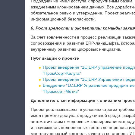
Подрядчик не имел доступа к продуктивным базам, 
ежедневным клонированием данных. Все доработки
обязательное ревью и утверждение. Проект реализо
информационной безопасности.
6. Рост зрелости и экспертизы команды заказ
За счет вовлеченности в процесс реализации зака
сопровождения и развития ERP-ландшафта, которая
внутреннему развитию цифровых инициатив.
Публикации о проекте
Проект внедрения "1С:ERP управление пред
"ПромСорт-Калуга"
Проект внедрения "1С:ERP Управление предп
Внедрение "1С:ERP Управление предприятие
"Промсорт-Метиз"
Дополнительная информация к описанию проек
Проект реализовывался в условиях строгих требов
имел прямого доступа к продуктивной среде: разр
автоматическим ежедневным клонированием продук
и возможность полноценных тестов до переноса из
многоступенчатый контроль качества со стороны ИТ