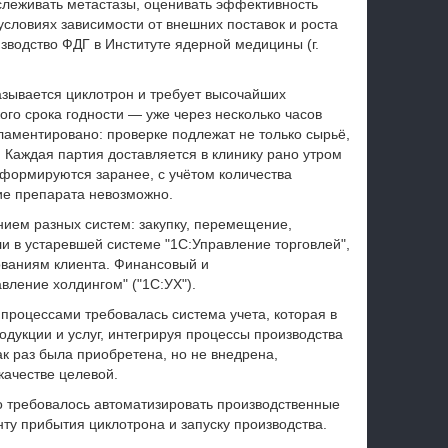
тслеживать метастазы, оценивать эффективность
словиях зависимости от внешних поставок и роста
зводство ФДГ в Институте ядерной медицины (г.
азывается циклотрон и требует высочайших
кого срока годности — уже через несколько часов
гламентировано: проверке подлежат не только сырьё,
. Каждая партия доставляется в клинику рано утром
 формируются заранее, с учётом количества
ие препарата невозможно.
нием разных систем: закупку, перемещение,
и в устаревшей системе "1С:Управление торговлей",
бованиям клиента. Финансовый и
вление холдингом" ("1С:УХ").
роцессами требовалась система учета, которая в
одукции и услуг, интегрируя процессы производства
ак раз была приобретена, но не внедрена,
качестве целевой.
то требовалось автоматизировать производственные
нту прибытия циклотрона и запуску производства.