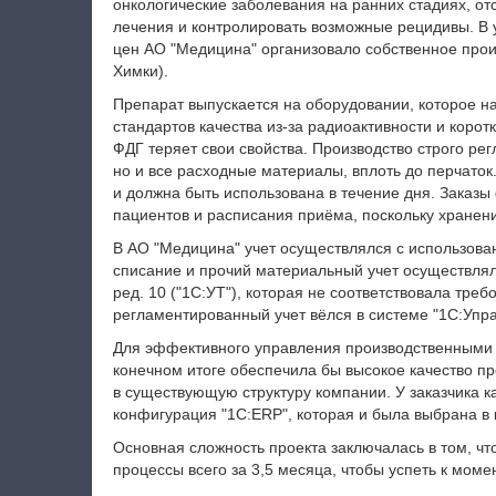
онкологические заболевания на ранних стадиях, о
лечения и контролировать возможные рецидивы. В у
цен АО "Медицина" организовало собственное прои
Химки).
Препарат выпускается на оборудовании, которое н
стандартов качества из-за радиоактивности и корот
ФДГ теряет свои свойства. Производство строго ре
но и все расходные материалы, вплоть до перчаток
и должна быть использована в течение дня. Заказы
пациентов и расписания приёма, поскольку хранен
В АО "Медицина" учет осуществлялся с использова
списание и прочий материальный учет осуществлял
ред. 10 ("1С:УТ"), которая не соответствовала тре
регламентированный учет вёлся в системе "1С:Упра
Для эффективного управления производственными п
конечном итоге обеспечила бы высокое качество пр
в существующую структуру компании. У заказчика к
конфигурация "1C:ERP", которая и была выбрана в 
Основная сложность проекта заключалась в том, ч
процессы всего за 3,5 месяца, чтобы успеть к моме