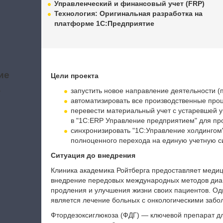
Управленческий и финансовый учет (FRP)
Технология: Оригинальная разработка на
платформе 1С:Предприятие
ие
Цели проекта
а
запустить новое направление деятельности (п
автоматизировать все производственные про
перевести материальный учет с устаревшей у
в "1С:ERP Управление предприятием" для пр
синхронизировать "1С:Управление холдингом
полноценного перехода на единую учетную с
Ситуация до внедрения
Клиника академика Ройтберга предоставляет медици
внедрение передовых международных методов диаг
продления и улучшения жизни своих пациентов. О
является лечение больных с онкологическими забо
Фтордезоксиглюкоза (ФДГ) — ключевой препарат д