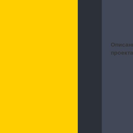
Описан
1
проект