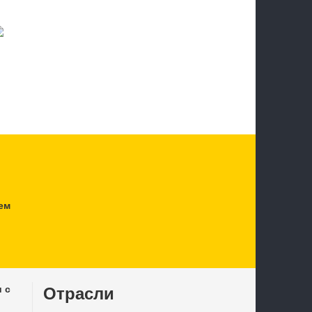
ем
 с
Отрасли