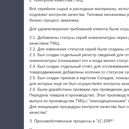
2. Контроль качества ТМЦ:
Всё серийное сырьё и расходные материалы, испол
подлежат контролю качества. Типовые механизмы р
бизнес-процесс заказчика.
Для удовлетворения требований клиента были осу
2.1. Добавлены статусы серий номенклатуры через 
качеством ТМЦ;
2.2. Для изменения статусов серий были созданы 
2.3. Был создан отдельный регистр сведений для о
номенклатуры (показывает кто и когда менял статус
2.4. Был создан отдельный отчёт, для отслеживания
товародвижению добавлены колонки со статусом се
2.5. Был создан признак в карточке Складов, показ
для которых ещё не был осуществлён контроль каче
2.6. Были доработаны проверки при проведении д
Передача товаров в производство, Этап производст
выпуск из производства ТМЦ с "некондиционными" 
Для инициации процедуры контроля качества был с
качества".
3. Производственные процессы в "1C:ERP":