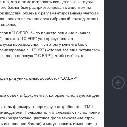
ятно, что автоматизировать все целевые контуры
того бэклог был расприотезирован с акцентом на
роизводства, обмена с регламентированным учетом и
для проекта использовался гибридный подход: этапы
 внахлест.
сов в "1С:ERP" было принято решение сначала
, так как в "1С:ERP" уже присутствовал
пуска производства. При этом у клиента было
ронизирована с "1С:УХ" (которая всё ещё оставалась
ехода на целевую "1C:ERP"), чтобы избежать
ден ряд уникальных доработок "1C:ERP":
вые объекты (документы), которые используются для
зователь формирует первичную потребность в ТМЦ
роизводителя. Пользователи отслеживают исполнение
нта (разработано цветовое форматирование строк
ь исполнение Заявки) и могут вносить изменения в