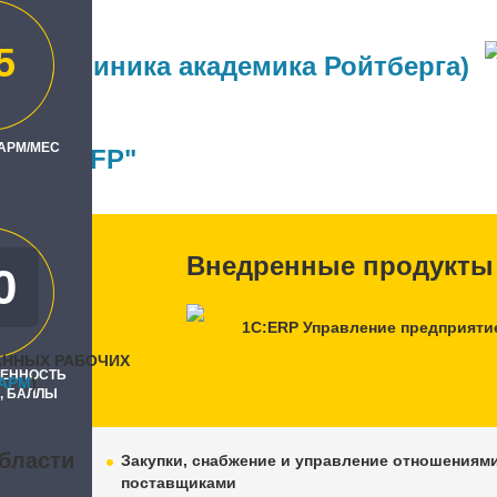
5
на" (клиника академика Ройтберга)
ль
 АРМ/МЕС
 Бит, NFP"
Внедренные продукты
0
0
1С:ERP Управление предприяти
АННЫХ РАБОЧИХ
РЕННОСТЬ
APM
)
, БАЛЛЫ
бласти
Закупки, снабжение и управление отношениями
поставщиками