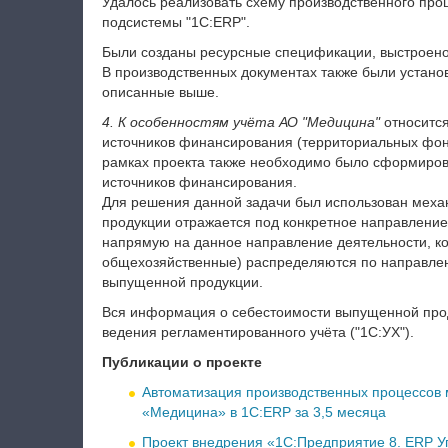
Удалось реализовать схему производственного про
подсистемы "1C:ERP".
Были созданы ресурсные спецификации, выстроено
В производственных документах также были устано
описанные выше.
4. К особенностям учёта АО "Медицина"
относится
источников финансирования (территориальных фон
рамках проекта также необходимо было сформиров
источников финансирования.
Для решения данной задачи был использован механ
продукции отражается под конкретное направлени
напрямую на данное направление деятельности, к
общехозяйственные) распределяются по направле
выпущенной продукции.
Вся информация о себестоимости выпущенной прод
ведения регламентированного учёта ("1С:УХ").
Публикации о проекте
Автоматизация производственных процессов 
«Медицина» в 1С:ERP за 3,5 месяца
Проект внедрения «1С:Предприятие 8. ERP 