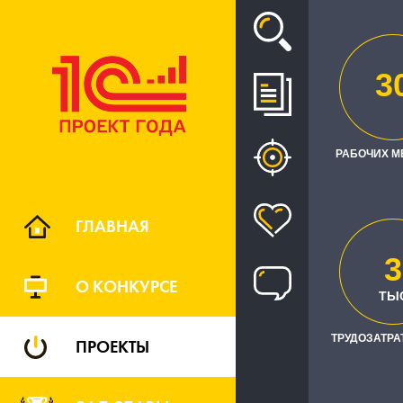
Проект
3
АВ
МНОГ
РАБОЧИХ М
"МЕДИЦИНА
ГЛАВНАЯ
3
О КОНКУРСЕ
ТЫ
ТРУДОЗАТРАТ
ПРОЕКТЫ