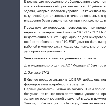
В результате проведенного обследования стало пон
учёта в обозначенный срок невозможно. С учётом э
задачи, которые касаются управления качеством п
закупочной деятельностью в качестве основных, а 
внедрения были выделены, как при каскаде, но шли
Перед полным переводом производственных процес
перенести материальный учет из "1С:УТ" в "1С:ERP"
недостающий в "1С:УТ" функционал для быстрого за
особое требование, что "1С:ERP" должна быть синх
рабочей в контуре заказчика до окончательного пер
дублирования документов.
Уникальность и инновационность проекта
Для медицинского центра АО "Медицина" был прове
1. Закупки ТМЦ
В бизнес-процесс закупки в "1С:ERP" добавлены но
формирования потребности в закупке.
Первый документ – Заявка на закупку. В нём поль
без указания конкретного поставщика, договора, п
заявок по реализованной статусной модели докуме
Заявки, чтобы инициатору было удобнее отслеживат