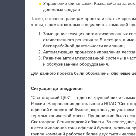
Управление финансами. Казначейство за иск
денежных средств .
Также, согласно границам проекта и сжатым срока
этапы, в рамках которых специалисты компаний п
Замещение текущих автоматизированных сист
отечественного решения за 5 месяцев, а име
бесперебойной деятельности компании;
Автоматизация процессов управления лесоза
Развитие автоматизированной системы в час
и обслуживанием оборудования.
Для данного проекта были обозначены ключевые цел
Ситуация до внедрения
"Светогорский ЦБК" — одно из крупнейших и самы
России. Направления деятельности НПАО "Светогор
офисной и офсетной бумаги, картона для упаковки 
термомеханической массы. Предприятие было основ
Светогорске Ленинградской области. За последние
шести миллионов тонн офисной бумаги, включая прод
группе компаний работает более двух тысяч челове