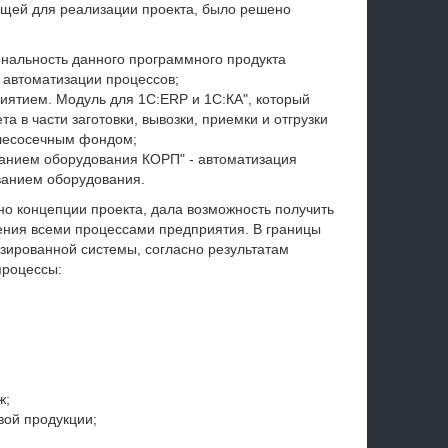
ящей для реализации проекта, было решено
нальность данного программного продукта
 автоматизации процессов;
иятием. Модуль для 1С:ERP и 1С:КА", который
а в части заготовки, вывозки, приемки и отгрузки
я лесосечным фондом;
анием оборудования КОРП" - автоматизация
ванием оборудования.
но концепции проекта, дала возможность получить
ния всеми процессами предприятия. В границы
зированной системы, согласно результатам
процессы:
ж;
вой продукции;