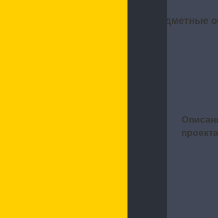
Предметные о
Описан
1
проект