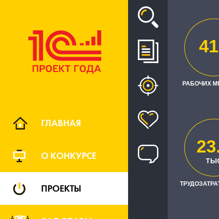
Проект
41
ЭКСТРЕМ
РАБОЧИХ М
КОМ
ГЛАВНАЯ
23
О КОНКУРСЕ
ТЫ
ТРУДОЗАТРАТ
ПРОЕКТЫ