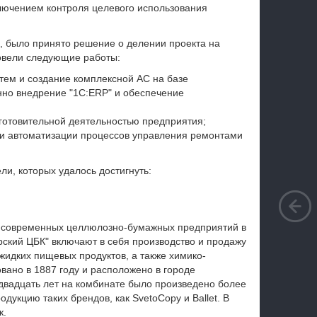
лючением контроля целевого использования
м, было принято решение о делении проекта на
ровели следующие работы:
ем и создание комплексной АС на базе
нно внедрение "1С:ERP" и обеспечение
готовительной деятельностью предприятия;
ти автоматизации процессов управления ремонтами
и, которых удалось достигнуть:
х современных целлюлозно-бумажных предприятий в
ский ЦБК" включают в себя производство и продажу
жидких пищевых продуктов, а также химико-
ано в 1887 году и расположено в городе
 двадцать лет на комбинате было произведено более
укцию таких брендов, как SvetoCopy и Ballet. В
к.