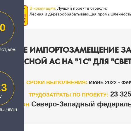
В номинации:
Лучший проект в отрасли:
Лесная и деревообрабатывающая промышленност
0
АЛЬНОЕ ИМПОРТОЗАМЕЩЕНИЕ ЗА 
ЕСТ, АРМ
ПЛЕКСНОЙ АС НА "1С" ДЛЯ "СВЕ
СРОКИ ВЫПОЛНЕНИЯ:
Июнь 2022 - Фе
.3
23 32
ТРУДОЗАТРАТЫ ПО ПРОЕКТУ:
С
Северо-Западный федераль
РЕГИОН
Ы, ЧЕЛ-Ч