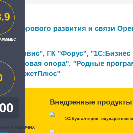
.9
во цифрового развития и связи Оре
 АРМ/МЕС
ль
Фон Сервис"
,
ГК "Форус"
,
"1С:Бизнес
"
,
"Деловая опора"
,
"Родные програ
"
,
"БюджетПлюс"
0
Внедренные продукты
РЕННОСТЬ
400
, БАЛЛЫ
1С:Бухгалтерия государственн
АННЫХ РАБОЧИХ