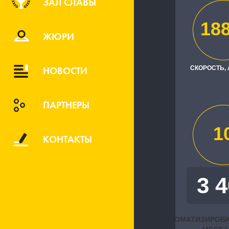
ЗАЛ СЛАВЫ
188
Заказчик
ЖЮРИ
Министерст
НОВОСТИ
СКОРОСТЬ,
Исполните
"Бухгалтер
ПАРТНЕРЫ
"АктивСофт
центр "АББ
1
КОНТАКТЫ
УДОВЛЕТВО
3 
ЗАКАЗЧИКА
АВТОМАТИЗИРОВ