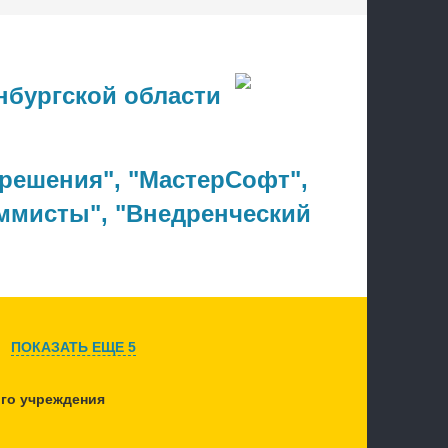
нбургской области
 решения"
,
"МастерСофт"
,
ммисты"
,
"Внедренческий
ПОКАЗАТЬ ЕЩЕ 5
ого учреждения