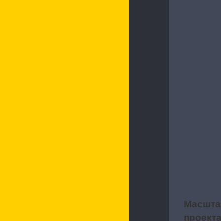
Характерис
Масшта
2
проект