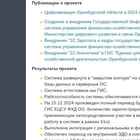
Публикации о проекте
Цифровизация Оренбургской области в 2024 
Создание и внедрение Государственной Инф
система управления финансово-хозяйственно
Министерстве цифрового развития и связи Ор
Внедрение "1С:Зарплата и кадры государств
система управления финансово-хозяйственно
Внедрение "1С:Аналитика" в ГИС "Единая це
хозяйственной деятельностью Оренбургской 
Результаты проекта
Система развернута в "закрытом контуре" на
базы данных и серверные ОС;
Система аттестована как ГИС;
Работоспособность системы обеспечивается в
На 15.12.2024 произведен полный перевод бу
ГИС ЕЦСУ ФХД ОО. Количество зарегистрирова
принимающие непосредственное участие в ве
работу в системе в рамках 61н);
Выполнена интеграция с региональными и ф
Обеспечен переход на внутренний ЭДО в со