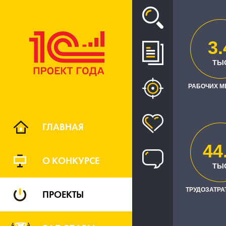
Проект
3.
ТЫ
СОЗДА
РАБОЧИХ М
"ЕДИНАЯ 
ХОЗЯЙ
ГЛАВНАЯ
44
О КОНКУРСЕ
ТЫ
ТРУДОЗАТРАТ
ПРОЕКТЫ