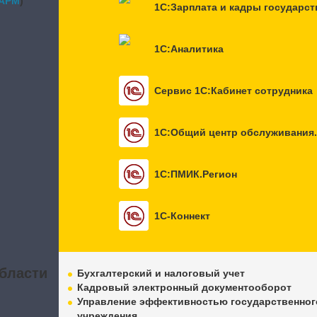
APM
)
1С:Зарплата и кадры государст
1С:Аналитика
Сервис 1С:Кабинет сотрудника
1С:Общий центр обслуживания.
1С:ПМИК.Регион
1С-Коннект
бласти
Бухгалтерский и налоговый учет
Кадровый электронный документооборот
Управление эффективностью государственног
учреждения