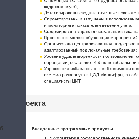
С помощью 1С:Кабинет сотрудника реализова
кадровых служб;
Детализированы сводные отчетные показател
Спроектированы и запущены в использовани
и мониторинга показателей ведения учета;
Сформирована управленческая аналитика на 
Проведен комплекс обучающих мероприятий 
Организована централизованная поддержка п
адаптированный под локальные требования;
Уровень удовлетворенности пользователей, с
обращений, составляет 4,9 по пятибалльной 
Учреждения избавлены от необходимости сод
система развернута в ЦОД Минцифры, за обе
специалисты ЦИТ.
тики проекта
б
Внедренные программные продукты
а
1С:Бухгалтерия государственного учрежд