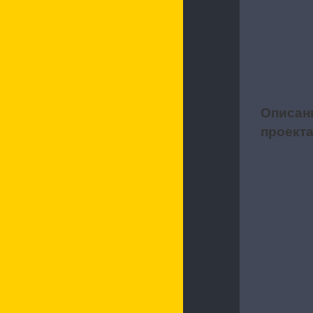
Описан
1
проект