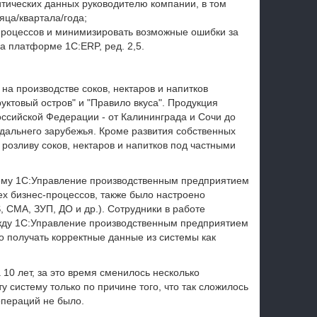
тических данных руководителю компании, в том
яца/квартала/года;
процессов и минимизировать возможные ошибки за
а платформе 1С:ERP, ред. 2,5.
 производстве соков, нектаров и напитков
руктовый остров" и "Правило вкуса". Продукция
оссийской Федерации - от Калининграда и Сочи до
и дальнего зарубежья. Кроме развития собственных
розливу соков, нектаров и напитков под частными
тему 1С:Управление производственным предприятием
ех бизнес-процессов, также было настроено
СМА, ЗУП, ДО и др.). Сотрудники в работе
ду 1С:Управление производственным предприятием
о получать корректные данные из системы как
10 лет, за это время сменилось несколько
 систему только по причине того, что так сложилось
операций не было.