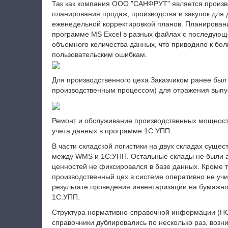
Так как компания ООО "САНФРУТ" является произво
планирования продаж, производства и закупок для 
еженедельной корректировкой планов. Планирование
программе MS Excel в разных файлах с последующе
объемного количества данных, что приводило к бол
пользовательским ошибкам.
Для производственного цеха Заказчиком ранее бы
производственным процессом) для отражения выпус
Ремонт и обслуживание производственных мощносте
учета данных в программе 1С:УПП.
В части складской логистики на двух складах сущ
между WMS и 1С:УПП. Остальные склады не были а
ценностей не фиксировался в базе данных. Кроме т
производственный цех в системе оперативно не учи
результате проведения инвентаризации на бумажн
1С:УПП.
Структура нормативно-справочной информации (НС
справочники дублировались по несколько раз, возн