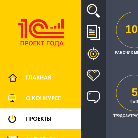
Проект
10
ПЕРЕХОД 
ПРОИЗ
РАБОЧИХ М
АНАЛ
ГЛАВНАЯ
5
О КОНКУРСЕ
ТЫ
ТРУДОЗАТРАТ
ПРОЕКТЫ