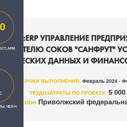
0
НА "1С:ERP УПРАВЛЕНИЕ ПРЕДПРИЯ
ВОДИТЕЛЮ СОКОВ "САНФРУТ" У
ЕСТ, АРМ
ИТИЧЕСКИХ ДАННЫХ И ФИНАНСО
СРОКИ ВЫПОЛНЕНИЯ:
Февраль 2024 - Ф
5 00
ТРУДОЗАТРАТЫ ПО ПРОЕКТУ:
С
Приволжский федеральны
РЕГИОН
Ы, ЧЕЛ-Ч