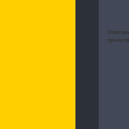
Описан
1
проект