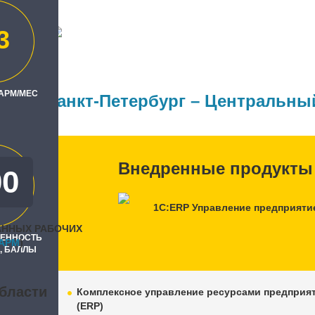
3
РУТ"
ль
 АРМ/МЕС
 Бит, Санкт-Петербург – Центральны
Внедренные продукты
00
0
1С:ERP Управление предприяти
АННЫХ РАБОЧИХ
РЕННОСТЬ
APM
)
, БАЛЛЫ
бласти
Комплексное управление ресурсами предприя
(ERP)