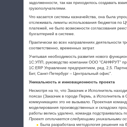
задолженности, так как приходилось создавать вз
грузополучателями.
Что касается системы казначейства, она была упро
отслеживать лимиты использования бюджетов по ЦФ
платежей, не было возможности согласования реес
бухгалтерией в системе.
Практически во всех направлениях деятельности тр
соответственно, временных затрат.
Учитывая необходимость развития нового функцио
1С:УПП, руководство компании ООО "САНФРУТ" пр
1С:ERP Управление предприятием, ред. 2,5. Партн
Бит, Санкт-Петербург – Центральный офис".
Уникальность и инновационность проекта
Несмотря на то, что Заказчик и Исполнитель находи
поясах (Заказчик в городе Пермь, а Исполнитель в 
коммуникациях это не вызывало. Проектная команд
моделирования производственных и складских проц
работы велись удалено, команда подстраивалась под
Проект отличается следующими уникальными ос
Была разработана методология решения на б