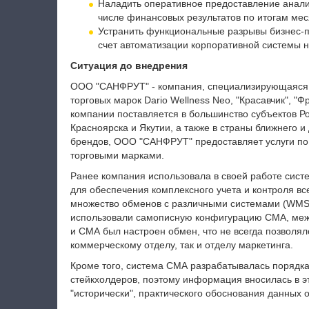
Наладить оперативное предоставление анали
числе финансовых результатов по итогам мес
Устранить функциональные разрывы бизнес-
счет автоматизации корпоративной системы н
Ситуация до внедрения
ООО "САНФРУТ" - компания, специализирующаяся на
торговых марок Dario Wellness Neo, "Красавчик", "Ф
компании поставляется в большинство субъектов Р
Красноярска и Якутии, а также в страны ближнего 
брендов, ООО "САНФРУТ" предоставляет услуги по 
торговыми марками.
Ранее компания использовала в своей работе сис
для обеспечения комплексного учета и контроля вс
множество обменов с различными системами (WMS, 
использовали самописную конфигурацию СМА, меж
и СМА был настроен обмен, что не всегда позволял
коммерческому отделу, так и отделу маркетинга.
Кроме того, система СМА разрабатывалась порядка 
стейкхолдеров, поэтому информация вносилась в эту
"исторически", практического обоснования данных 