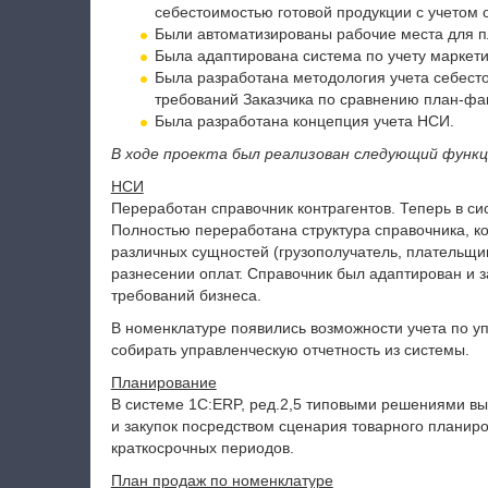
себестоимостью готовой продукции с учетом 
Были автоматизированы рабочие места для 
Была адаптирована система по учету маркети
Была разработана методология учета себесто
требований Заказчика по сравнению план-фак
Была разработана концепция учета НСИ.
В ходе проекта был реализован следующий функц
НСИ
Переработан справочник контрагентов. Теперь в си
Полностью переработана структура справочника, ко
различных сущностей (грузополучатель, плательщик
разнесении оплат. Справочник был адаптирован и з
требований бизнеса.
В номенклатуре появились возможности учета по у
собирать управленческую отчетность из системы.
Планирование
В системе 1С:ERP, ред.2,5 типовыми решениями вы
и закупок посредством сценария товарного планиро
краткосрочных периодов.
План продаж по номенклатуре