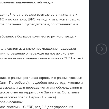
аимозачеты задолженностей между
щенной, отсутствовала возможность назначать и
О и по статьям, ЦФО не подтягивались в график
тра платежей с руководителем, собственником и
ебовалось большое количество ручного труда и,
нала системы, а также прекращение поддержки
иняло решение о переходе на новую систему
ером по автоматизации стала компания "1С:Первый
лись в разных регионах страны и в разных часовых
Санкт-Петербурге), неудобств при сотрудничестве и
а выезжала для проведения этапа обследования и
ессов очно на территорию Заказчика. Остальные
 часовой пояс г. Пермь (+ 2 часа).
обенностями:
азе системы 1С:ERP, ред.2,5 для управления