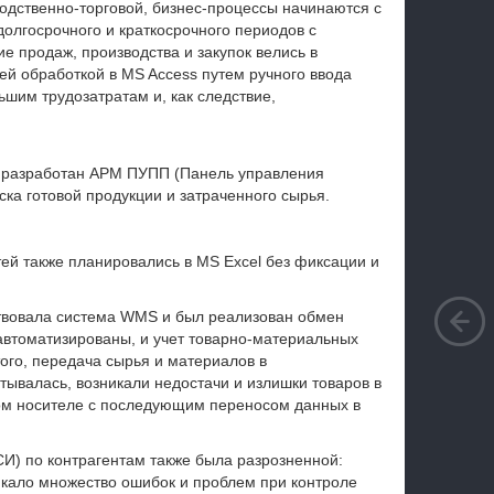
дственно-торговой, бизнес-процессы начинаются с
долгосрочного и краткосрочного периодов с
 продаж, производства и закупок велись в
й обработкой в MS Access путем ручного ввода
ьшим трудозатратам и, как следствие,
л разработан АРМ ПУПП (Панель управления
ка готовой продукции и затраченного сырья.
й также планировались в MS Excel без фиксации и
ествовала система WMS и был реализован обмен
втоматизированы, и учет товарно-материальных
ого, передача сырья и материалов в
тывалась, возникали недостачи и излишки товаров в
ом носителе с последующим переносом данных в
И) по контрагентам также была разрозненной:
икало множество ошибок и проблем при контроле