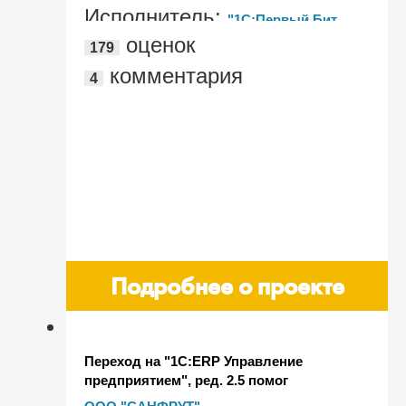
Исполнитель:
"1С:Первый Бит,
оценок
179
Москва - м. Спортивная"
комментария
4
Подробнее о проекте
Переход на "1С:ERP Управление
предприятием", ред. 2.5 помог
производителю соков "САНФРУТ"