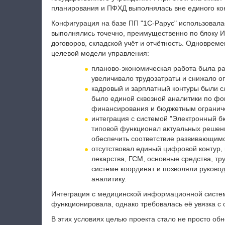
планирования и ПФХД выполнялась вне единого конт
Конфигурация на базе ПП "1С-Рарус" использовалас
выполнялись точечно, преимущественно по блоку ИФ
договоров, складской учёт и отчётность. Одноврем
целевой модели управления:
планово‑экономическая работа была ра
увеличивало трудозатраты и снижало оп
кадровый и зарплатный контуры были 
было единой сквозной аналитики по фон
финансирования и бюджетным огранич
интеграция с системой "Электронный б
типовой функционал актуальных решени
обеспечить соответствие развивающимс
отсутствовал единый цифровой контур, 
лекарства, ГСМ, основные средства, тр
системе координат и позволяли руково
аналитику.
Интеграция с медицинской информационной систем
функционировала, однако требовалась её увязка с
В этих условиях целью проекта стало не просто об