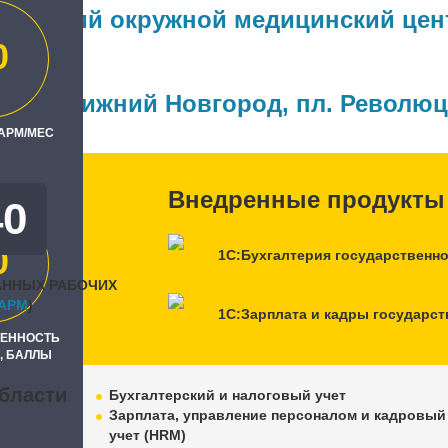
олжский окружной медицинский цен
0
ль
 Бит, Нижний Новгород, пл. Револю
 АРМ/МЕС
Внедренные продукты
40
0
1С:Бухгалтерия государственн
АННЫХ РАБОЧИХ
APM
)
1С:Зарплата и кадры государст
РЕННОСТЬ
, БАЛЛЫ
бласти
Бухгалтерский и налоговый учет
Зарплата, управление персоналом и кадровый
учет (HRM)