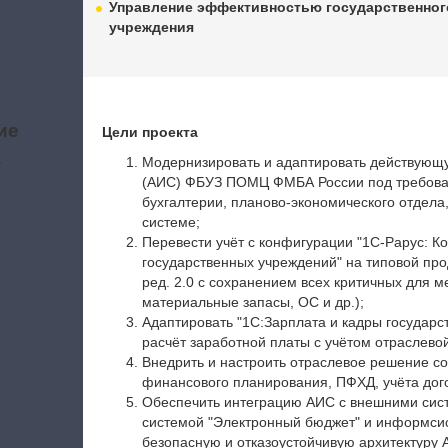
Управление эффективностью государственног
учреждения
ие
Цели проекта
а
Модернизировать и адаптировать действую
(АИС) ФБУЗ ПОМЦ ФМБА России под требован
бухгалтерии, планово‑экономического отдела
системе;
Перевести учёт с конфигурации "1С‑Рарус: К
государственных учреждений" на типовой про
ред. 2.0 с сохранением всех критичных для 
материальные запасы, ОС и др.);
Адаптировать "1С:Зарплата и кадры государст
расчёт заработной платы с учётом отраслево
Внедрить и настроить отраслевое решение со
финансового планирования, ПФХД, учёта дого
Обеспечить интеграцию АИС с внешними сис
системой "Электронный бюджет" и информсис
безопасную и отказоустойчивую архитектуру 