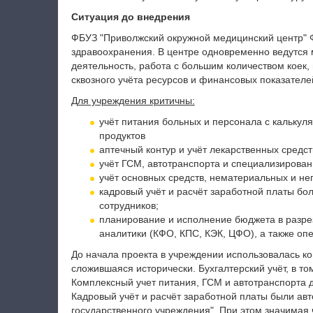
Ситуация до внедрения
ФБУЗ "Приволжский окружной медицинский центр" 
здравоохранения. В центре одновременно ведутся 
деятельность, работа с большим количеством коек, 
сквозного учёта ресурсов и финансовых показателе
Для учреждения критичны:
учёт питания больных и персонала с кальку
продуктов
аптечный контур и учёт лекарственных средст
учёт ГСМ, автотранспорта и специализирован
учёт основных средств, нематериальных и не
кадровый учёт и расчёт заработной платы бо
сотрудников;
планирование и исполнение бюджета в разре
аналитики (КФО, КПС, КЭК, ЦФО), а также оп
До начала проекта в учреждении использовалась к
сложившаяся исторически. Бухгалтерский учёт, в то
Комплексный учет питания, ГСМ и автотранспорта д
Кадровый учёт и расчёт заработной платы были ав
государственного учреждения". При этом значимая 