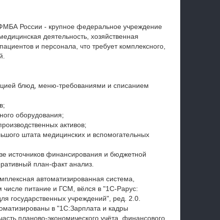
ФМБА России - крупное федеральное учреждение
медицинская деятельность, хозяйственная
пациентов и персонала, что требует комплексного,
й.
ляцией блюд, меню‑требованиями и списанием
в;
ного оборудования;
производственных активов;
льшого штата медицинских и вспомогательных
зе источников финансирования и бюджетной
еративный план‑факт анализ.
омплексная автоматизированная система,
м числе питание и ГСМ, вёлся в "1С‑Рарус:
ля государственных учреждений", ред. 2.0.
томатизированы в "1С:Зарплата и кадры
часть планово‑экономического учёта, финансового