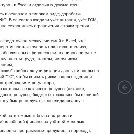
ура - в Excel и отдельных документах.
ь в основном в типовом виде; доработки
О. В её состав входили учёт питания, учёт ГСМ,
енно сохранялись ограничения с точки зрения
ссредоточена между системой и Excel, что
еративность и точность план‑факт анализа;
слабо связаны с финансовым планированием: не
ду оплаты труда, ставкам, источникам
ениям;
юджет" требовала унификации данных и опоры на
й "1С", чтобы снизить риски сопровождения и
я требованиям регулятора;
в котором все ключевые ресурсы (питание,
удовые ресурсы, бюджет) отражались бы в единой
дству быстро получать консолидированную
ой на тот момент была настроена и
 обновлённой финансово‑учётной моделью.
новление программных продуктов, а переход к