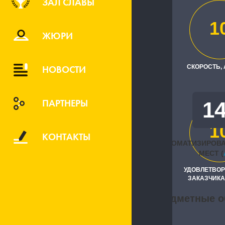
ЗАЛ СЛАВЫ
ФБУЗ "Прив
1
Исполните
ЖЮРИ
"1С:Первый
НОВОСТИ
СКОРОСТЬ,
ПАРТНЕРЫ
1
1
КОНТАКТЫ
АВТОМАТИЗИРОВ
МЕСТ (
УДОВЛЕТВО
ЗАКАЗЧИКА
Предметные о