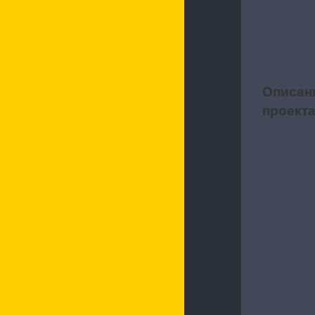
Описан
1
проект