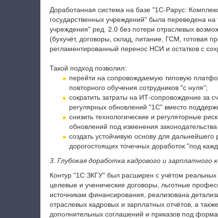
Доработанная система на базе "1С-Рарус: Комплек
государственных учреждений" была переведена на 
учреждения" ред. 2.0 без потери отраслевых возм
(бухучёт, договоры, склад, питание, ГСМ, готовая п
регламентированный перенос НСИ и остатков с сох
Такой подход позволил:
перейти на сопровождаемую типовую платфо
повторного обучения сотрудников "с нуля";
сократить затраты на ИТ‑сопровождение за с
регулярных обновлений "1С" вместо поддерж
снизить технологические и регуляторные рис
обновлений под изменения законодательства 
создать устойчивую основу для дальнейшего р
дорогостоящих точечных доработок "под кажд
3. Глубокая доработка кадрового и зарплатного 
Контур "1С:ЗКГУ" был расширен с учётом реальных
целевые и ученические договоры, льготные профес
источникам финансирования, реализована детализ
отраслевых кадровых и зарплатных отчётов, а так
дополнительных соглашений и приказов под форма