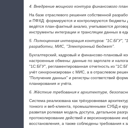
4. Внедрение мощного контура финансового план
На базе отраслевого решения собственной разраб
и ПФХД: формируются и контролируются бюджеты д
ведётся план‑фактный анализ, учитываются договор
инструменты интеграции и трансляции данных в е
5. Полноценная интеграция контуров: "1С:БГУ", 
разработки, МИС, "Электронный бюджет".
Бухгалтерский, кадровый и финансово‑плановый ко
настроенные обмены: данные по зарплате и налога
"1С:БГУ", регламентированная отчетность из "1С:Б
учёт синхронизирован с МИС, а в отраслевом реше
"Получение данных" и регистры соответствий форм
планирования и учёта.
6. Жёсткие требования к архитектуре, безопасн
Система реализована как трёхуровневая архитекту
тонкого и веб‑клиента, промышленными СУБД и кру
развитая ролевая модель доступа, детальное разг
протоколирование действий и версионирование ин
восстановления, а также соблюдены требования к 