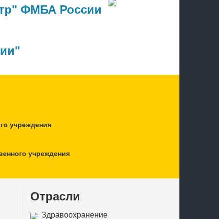
тр" ФМБА России
ции"
ого учреждения
венного учреждения
Отрасли
Здравоохранение