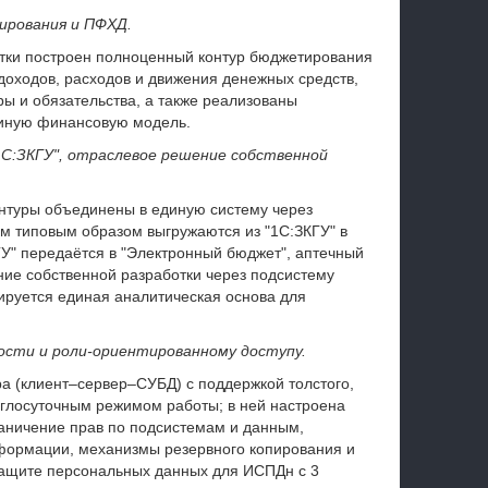
ирования и ПФХД.
отки построен полноценный контур бюджетирования
оходов, расходов и движения денежных средств,
ы и обязательства, а также реализованы
диную финансовую модель.
"1С:ЗКГУ", отраслевое решение собственной
нтуры объединены в единую систему через
м типовым образом выгружаются из "1С:ЗКГУ" в
ГУ" передаётся в "Электронный бюджет", аптечный
ние собственной разработки через подсистему
ируется единая аналитическая основа для
ости и роли‑ориентированному доступу.
ра (клиент–сервер–СУБД) с поддержкой толстого,
глосуточным режимом работы; в ней настроена
раничение прав по подсистемам и данным,
формации, механизмы резервного копирования и
защите персональных данных для ИСПДн с 3