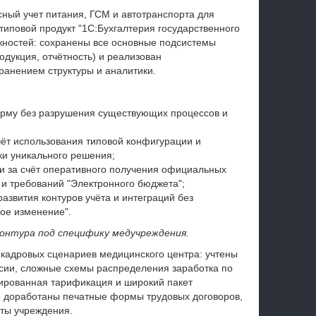
сный учет питания, ГСМ и автотранспорта для
типовой продукт "1С:Бухгалтерия государственного
ожностей: сохранены все основные подсистемы
родукция, отчётность) и реализован
ранением структуры и аналитики.
рму без разрушения существующих процессов и
чёт использования типовой конфигурации и
ки уникального решения;
ки за счёт оперативного получения официальных
и требований "Электронного бюджета";
азвития контуров учёта и интеграций без
ое изменение".
контура под специфику медучреждения.
 кадровых сценариев медицинского центра: учтены
сии, сложные схемы распределения заработка по
ированная тарификация и широкий пакет
же доработаны печатные формы трудовых договоров,
ты учреждения.