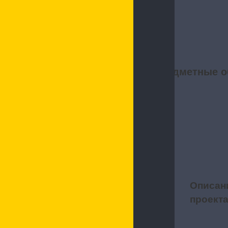
Предметные о
Описан
1
проект