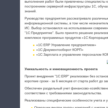
выполнения работ были привлечены специалисты ка
построением серверной инфраструктуры 1С, обучал
знаний.
Руководство предприятия рассматривало различны
информационной системы, в том числе незначител
ИС. Выбор остановился на использовании соврем
"1С:Предприятие". Было принято решение реализо
комплексе программных продуктов «1С:Корпорация
«1С:ERP Управление предприятием»
«1С:Документооборот КОРП»
«1С:Зарплата и управление персоналом КО
Уникальность и инновационность проекта
Проект внедрения "1С:ERP" реализован без остано
короткие сроки - за 6 месяцев от старта работ до
Обеспечен раздельный учет финансово-хозяйственн
соответствии с требованиями законодательства.
Реализованы специфические особенности учета и 
Операции внутри группы компаний с учетом т