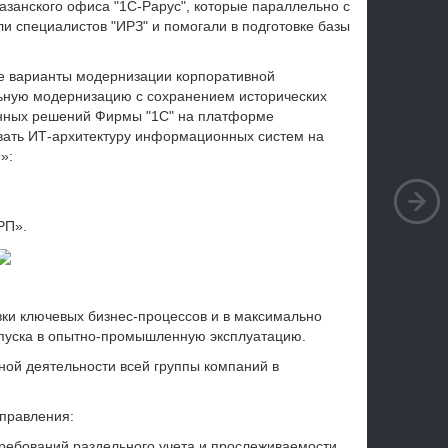
занского офиса "1С-Рарус", которые параллельно с
и специалистов "ИРЗ" и помогали в подготовке базы
е варианты модернизации корпоративной
ьную модернизацию с сохранением исторических
енных решений Фирмы "1С" на платформе
вать ИТ-архитектуру информационных систем на
»:
РП».
вки ключевых бизнес-процессов и в максимально
 запуска в опытно-промышленную эксплуатацию.
ой деятельности всей группы компаний в
управления:
ребований раздельного учета и прослеживаемости.