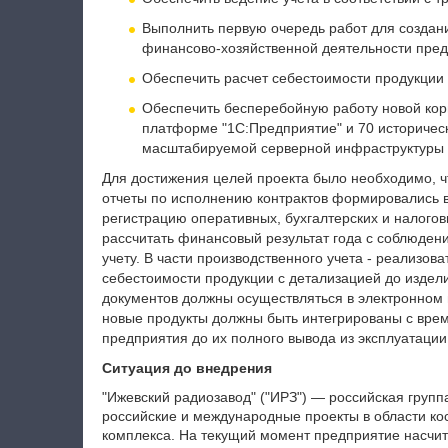
Выполнить первую очередь работ для создан
финансово-хозяйственной деятельности пре
Обеспечить расчет себестоимости продукции 
Обеспечить бесперебойную работу новой ко
платформе "1С:Предприятие" и 70 исторически
масштабируемой серверной инфраструктуры д
Для достижения целей проекта было необходимо, чт
отчеты по исполнению контрактов формировались в
регистрацию оперативных, бухгалтерских и налогов
рассчитать финансовый результат года с соблюден
учету. В части производственного учета - реализов
себестоимости продукции с детализацией до издел
документов должны осуществляться в электронном
новые продукты должны быть интегрированы с вре
предприятия до их полного вывода из эксплуатации
Ситуация до внедрения
"Ижевский радиозавод" ("ИРЗ") — российская груп
российские и международные проекты в области кос
комплекса. На текущий момент предприятие насчит