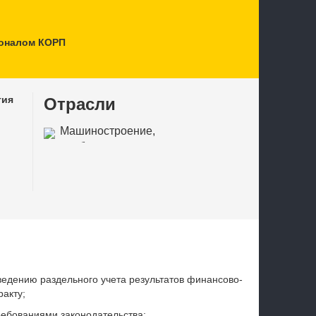
соналом КОРП
тия
Отрасли
Машиностроение,
приборостроение
ведению раздельного учета результатов финансово-
ракту;
требованиями законодательства;