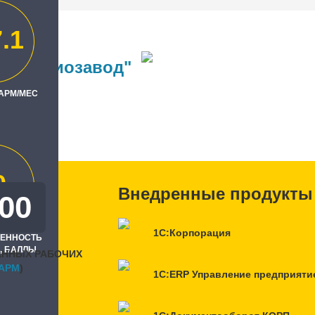
.1
ий радиозавод"
 АРМ/МЕС
ль
азань"
0
Внедренные продукты
500
1С:Корпорация
РЕННОСТЬ
, БАЛЛЫ
АННЫХ РАБОЧИХ
APM
)
1С:ERP Управление предприяти