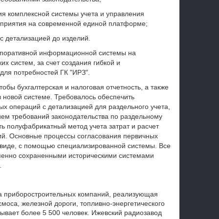
ия комплексной системы учета и управления
дприятия на современной единой платформе;
с детализацией до изделий.
рпоративной информационной системы на
х систем, за счет создания гибкой и
ля потребностей ГК "ИРЗ".
обы бухгалтерская и налоговая отчетность, а также
 новой системе. Требовалось обеспечить
ых операций с детализацией для раздельного учета,
ием требований законодательства по раздельному
ать полуфабрикатный метод учета затрат и расчет
ий. Основные процессы согласования первичных
 виде, с помощью специализированной системы. Все
менно сохраненными историческими системами
.
па приборостроительных компаний, реализующая
моса, железной дороги, топливно-энергетического
ывает более 5 500 человек. Ижевский радиозавод