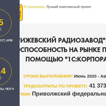
В номинации:
Лучший комплексный проект
5
С
АО "ИЖЕВСКИЙ РАДИОЗАВОД"
ЕСТ, АРМ
РЕНТОСПОСОБНОСТЬ НА РЫНКЕ 
ПОМОЩЬЮ "1С:КОРПОР
.4
СРОКИ ВЫПОЛНЕНИЯ:
Июнь 2020 - Ав
С
41 37
ТРУДОЗАТРАТЫ ПО ПРОЕКТУ:
Ы, ЧЕЛ-Ч
Приволжский федеральны
РЕГИОН